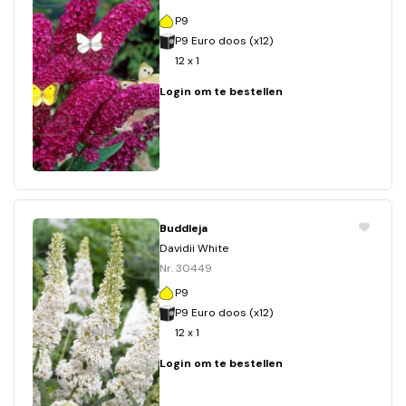
P9
P9 Euro doos (x12)
12 x 1
Login om te bestellen
Buddleja
Davidii White
Nr. 30449
P9
P9 Euro doos (x12)
12 x 1
Login om te bestellen