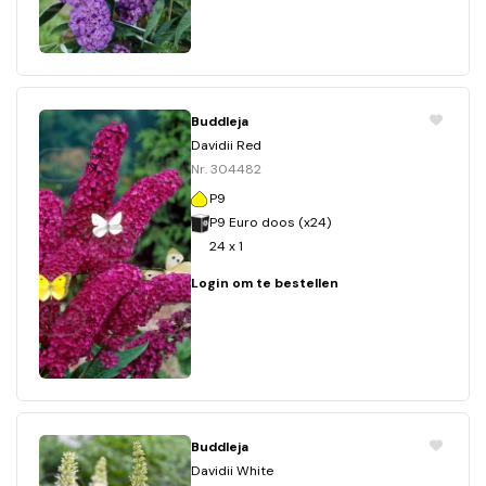
Buddleja
Davidii Red
Nr. 304482
P9
P9 Euro doos (x24)
24 x 1
Login om te bestellen
Buddleja
Davidii White