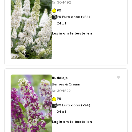
Nr. 304492
P9
P9 Euro doos (x24)
24 x 1
Login om te bestellen
Buddleja
Berries & Cream
Nr. 304522
P9
P9 Euro doos (x24)
24 x 1
Login om te bestellen