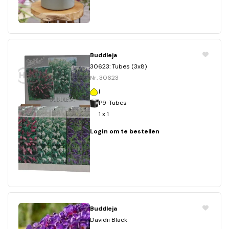
Buddleja
30623: Tubes (3x8)
Nr. 30623
I
P9-Tubes
1 x 1
Login om te bestellen
Buddleja
Davidii Black