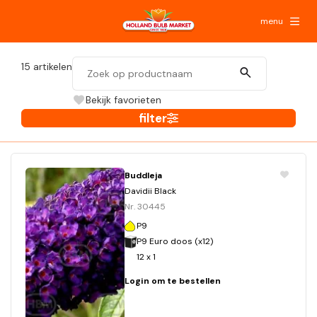
menu
15
artikelen
Bekijk favorieten
filter
Buddleja
Davidii Black
Nr. 30445
P9
P9 Euro doos (x12)
12 x 1
Login om te bestellen