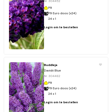
Nr. 304452
P9
P9 Euro doos (x24)
24 x 1
Login om te bestellen
Buddleja
Davidii Blue
Nr. 304462
P9
P9 Euro doos (x24)
24 x 1
Login om te bestellen