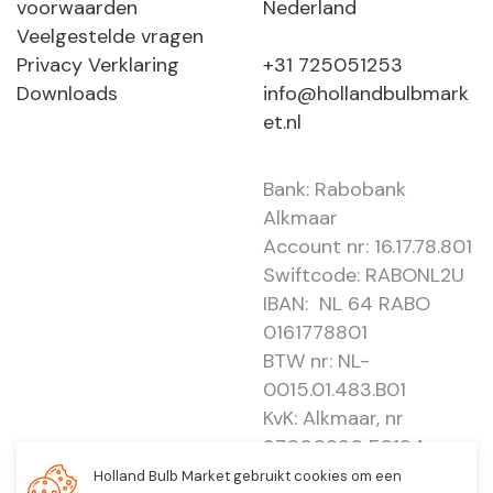
voorwaarden
Nederland
Veelgestelde vragen
Privacy Verklaring
+31 725051253
Downloads
info@hollandbulbmark
et.nl
Bank: Rabobank
Alkmaar
Account nr: 16.17.78.801
Swiftcode: RABONL2U
IBAN: NL 64 RABO
0161778801
BTW nr: NL-
0015.01.483.B01
KvK: Alkmaar, nr
37000830 E0194 -
EBO 505
Holland Bulb Market gebruikt cookies om een