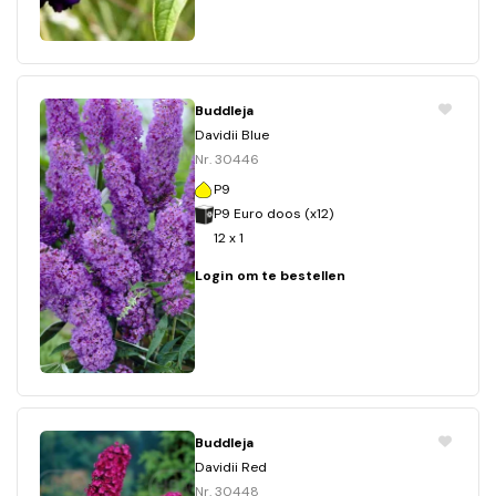
Buddleja
Davidii Blue
Nr. 30446
P9
P9 Euro doos (x12)
12 x 1
Login om te bestellen
Buddleja
Davidii Red
Nr. 30448