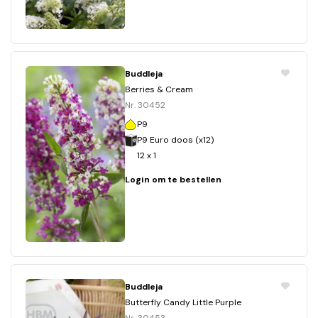
Buddleja
Berries & Cream
Nr. 30452
P9
P9 Euro doos (x12)
12 x 1
Login om te bestellen
Buddleja
Butterfly Candy Little Purple