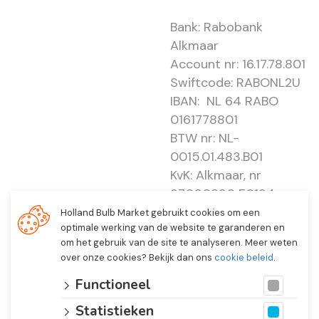
Bank: Rabobank
Alkmaar
Account nr: 16.17.78.801
Swiftcode: RABONL2U
IBAN: NL 64 RABO
0161778801
BTW nr: NL-
0015.01.483.B01
KvK: Alkmaar, nr
37000830 E0194 -
EBO 505
Holland Bulb Market gebruikt cookies om een
optimale werking van de website te garanderen en
om het gebruik van de site te analyseren. Meer weten
over onze cookies? Bekijk dan ons
cookie beleid
.
Functioneel
Statistieken