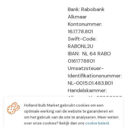
Bank: Rabobank
Alkmaar
Kontonummer:
16.17.78.801
Swift-Code:
RABONL2U
IBAN: NL 64 RABO
0161778801
Umsatzsteuer-
Identifikationsnummer:
NL-0015.01.483.B01
Handelskammer:
Alkmaar, Nr. 37000830
E0194 - EBO 505
Holland Bulb Market gebruikt cookies om een
optimale werking van de website te garanderen en
om het gebruik van de site te analyseren. Meer weten
over onze cookies? Bekijk dan ons
cookie beleid
.