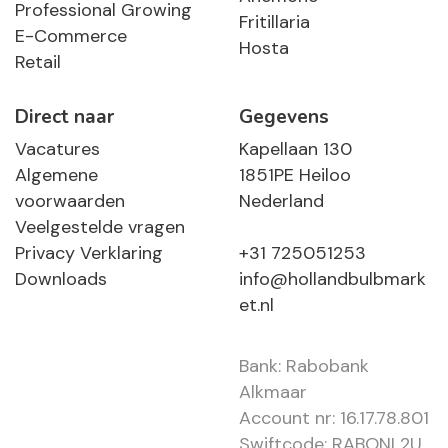
Professional Growing
Fritillaria
E-Commerce
Hosta
Retail
Direct naar
Gegevens
Vacatures
Kapellaan 130
Algemene
1851PE Heiloo
voorwaarden
Nederland
Veelgestelde vragen
Privacy Verklaring
+31 725051253
Downloads
info@hollandbulbmark
et.nl
Bank: Rabobank
Alkmaar
Account nr: 16.17.78.801
Swiftcode: RABONL2U