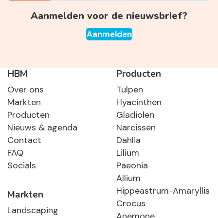
Aanmelden voor de nieuwsbrief?
Aanmelden
HBM
Producten
Over ons
Tulpen
Markten
Hyacinthen
Producten
Gladiolen
Nieuws & agenda
Narcissen
Contact
Dahlia
FAQ
Lilium
Socials
Paeonia
Allium
Hippeastrum-Amaryllis
Markten
Crocus
Landscaping
Anemone