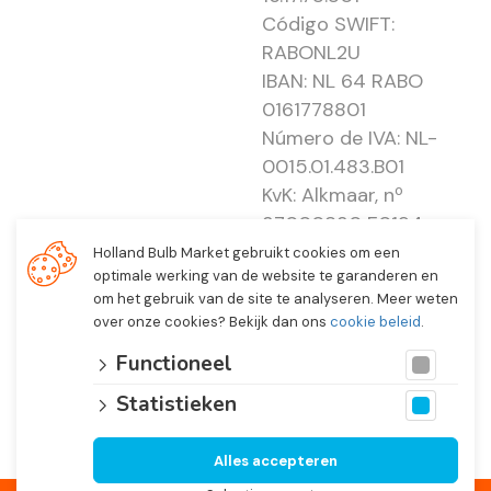
Código SWIFT:
RABONL2U
IBAN: NL 64 RABO
0161778801
Número de IVA: NL-
0015.01.483.B01
KvK: Alkmaar, nº
37000830 E0194 -
EBO 505
Holland Bulb Market gebruikt cookies om een
optimale werking van de website te garanderen en
om het gebruik van de site te analyseren. Meer weten
over onze cookies? Bekijk dan ons
cookie beleid
.
Functioneel
Statistieken
Alles accepteren