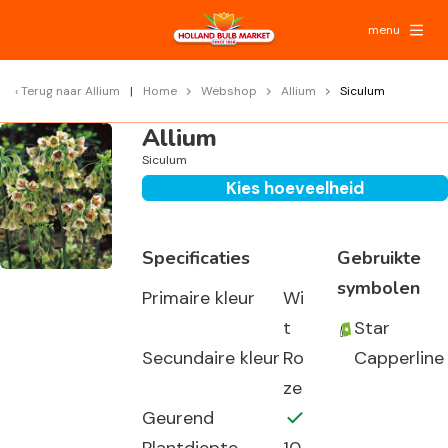
menu
Terug naar
Allium
Home
Webshop
Allium
Siculum
Allium
Siculum
Kies hoeveelheid
Specificaties
Gebruikte
symbolen
Primaire kleur
Wi
t
Star
Secundaire kleur
Ro
Capperline
ze
Geurend