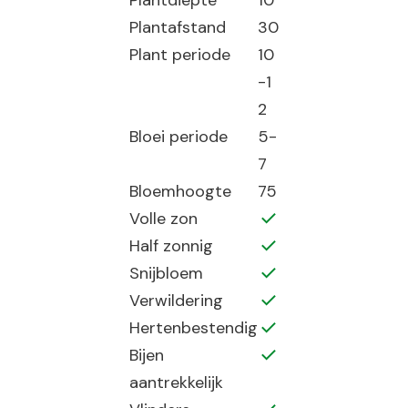
Plantdiepte
10
Plantafstand
30
Plant periode
10
-1
2
Bloei periode
5-
7
Bloemhoogte
75
Volle zon
Half zonnig
Snijbloem
Verwildering
Hertenbestendig
Bijen
aantrekkelijk