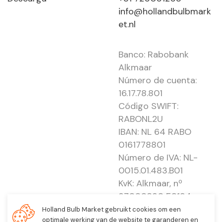
info@hollandbulbmark
et.nl
Banco: Rabobank
Alkmaar
Número de cuenta:
16.17.78.801
Código SWIFT:
RABONL2U
IBAN: NL 64 RABO
0161778801
Número de IVA: NL-
0015.01.483.B01
KvK: Alkmaar, nº
37000830 E0194 -
EBO 505
Holland Bulb Market gebruikt cookies om een
optimale werking van de website te garanderen en