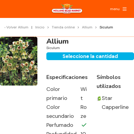
menu
Volver
Allium
Inicio
Tienda online
Allium
Siculum
Allium
Siculum
Seleccione la cantidad
Especificaciones
Símbolos
utilizados
Color
Wi
primario
t
Star
Color
Ro
Capperline
secundario
ze
Perfumado