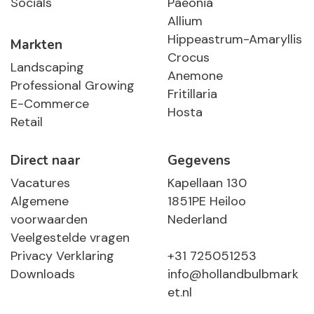
Socials
Paeonia
Allium
Hippeastrum-Amaryllis
Markten
Crocus
Landscaping
Anemone
Professional Growing
Fritillaria
E-Commerce
Hosta
Retail
Direct naar
Gegevens
Vacatures
Kapellaan 130
Algemene
1851PE Heiloo
voorwaarden
Nederland
Veelgestelde vragen
Privacy Verklaring
+31 725051253
Downloads
info@hollandbulbmark
et.nl