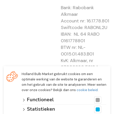
Bank: Rabobank
Alkmaar
Account nr: 16.17.78.801
Swiftcode: RABONL2U
IBAN: NL 64 RABO
0161778801
BTW nr: NL-
0015.01.483.B01
KvK: Alkmaar, nr
37000830 E0194 -
EBO 505
Holland Bulb Market gebruikt cookies om een
optimale werking van de website te garanderen en
om het gebruik van de site te analyseren. Meer weten
over onze cookies? Bekijk dan ons
cookie beleid
.
Functioneel
Statistieken