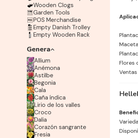
Wooden Clogs
Garden Tools
Aplica
POS Merchandise
Empty Danish Trolley
Empty Wooden Rack
Plantac
Maceta
Genera
Plantac
Allium
Flores 
Anémona
Ventas 
Astilbe
Begonia
Cala
Helle
Caña índica
Lirio de los valles
Croco
Benefi
Dalia
Varied
Corazón sangrante
Disponi
Fresia