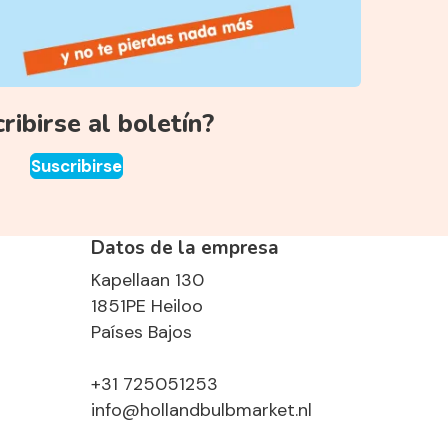
ribirse al boletín?
Suscribirse
Datos de la empresa
Kapellaan 130
1851PE Heiloo
Países Bajos
+31 725051253
info@hollandbulbmarket.nl