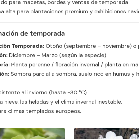
do para macetas, bordes y ventas de temporada
a alta para plantaciones premium y exhibiciones nav
mación de temporada
ción Temporada:
Otoño (septiembre – noviembre) o p
ón:
Diciembre – Marzo (según la especie)
ría:
Planta perenne / floración invernal / planta en m
ión:
Sombra parcial a sombra, suelo rico en humus y
istente al invierno (hasta -30 °C)
la nieve, las heladas y el clima invernal inestable.
ara climas templados europeos.