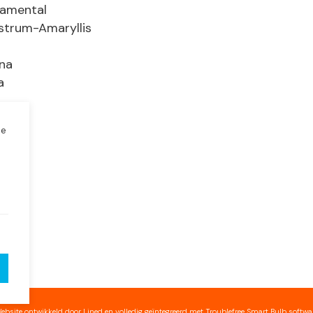
namental
strum-Amaryllis
na
a
le
s
ebsite ontwikkeld door
Lined
en volledig geïntegreerd met
Troublefree Smart Bulb softwa