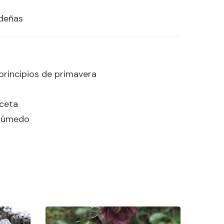
ideñas
rincipios de primavera
aceta
 húmedo