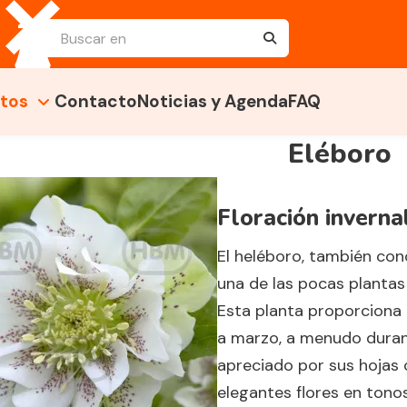
tos
Contacto
Noticias y Agenda
FAQ
Eléboro
Floración inverna
El heléboro, también co
una de las pocas plantas
Esta planta proporciona 
a marzo, a menudo durante
apreciado por sus hojas 
elegantes flores en tono