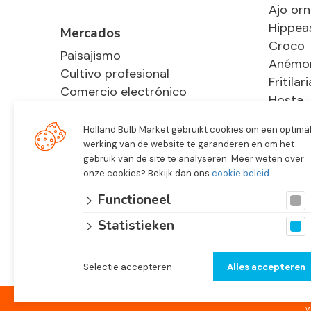
Ajo or
Hippea
Mercados
Croco
Paisajismo
Anémo
Cultivo profesional
Fritilari
Comercio electrónico
Hosta
Retail
Holland Bulb Market gebruikt cookies om een optima
werking van de website te garanderen en om het
gebruik van de site te analyseren. Meer weten over
onze cookies? Bekijk dan ons
cookie beleid
.
Functioneel
Statistieken
Selectie accepteren
Alles accepteren
© 2026 Holland Bulb Market, Heiloo
Países Bajo
W