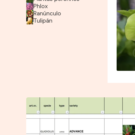
Phlox
Ranúnculo
Tulipán