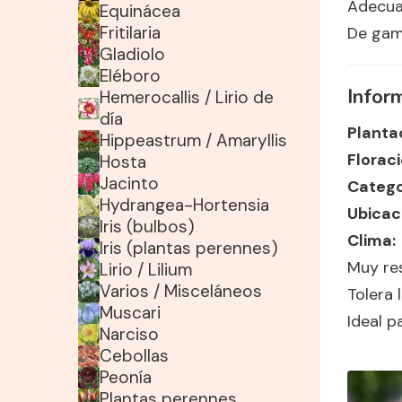
Adecua
Equinácea
Fritilaria
De gam
Gladiolo
Eléboro
Infor
Hemerocallis / Lirio de
día
Planta
Hippeastrum / Amaryllis
Floraci
Hosta
Jacinto
Catego
Hydrangea-Hortensia
Ubicac
Iris (bulbos)
Clima:
Iris (plantas perennes)
Muy res
Lirio / Lilium
Varios / Misceláneos
Tolera 
Muscari
Ideal p
Narciso
Cebollas
Peonía
Plantas perennes