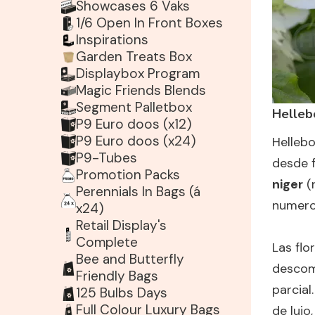
Showcases 6 Vaks
1/6 Open In Front Boxes
Inspirations
Garden Treats Box
Displaybox Program
Magic Friends Blends
Segment Palletbox
Helleb
P9 Euro doos (x12)
P9 Euro doos (x24)
Hellebo
P9-Tubes
desde f
Promotion Packs
niger
(
Perennials In Bags (á
numeros
x24)
Retail Display's
Complete
Las fl
Bee and Butterfly
descom
Friendly Bags
parcial
125 Bulbs Days
Full Colour Luxury Bags
de lujo