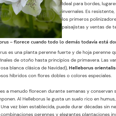
Ideal para bordes, lugar
invernales. Es resistente
los primeros polinizador
paisajistas y ventas de 
orus – florece cuando todo lo demás todavía está d
rus es una planta perenne fuerte y de hoja perenne q
inales de otoño hasta principios de primavera. Las v
rosa blanca clásica de Navidad),
Helleborus orientalis
os híbridos con flores dobles o colores especiales.
ores a menudo florecen durante semanas y conservan s
ponen. Al Helleborus le gusta un suelo rico en humu
. Una vez bien establecida, puede durar décadas sin ne
, combinaciones perennes y elegantes plantaciones inv