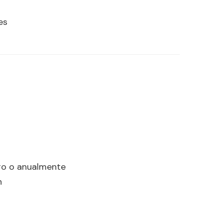
es
ero o anualmente
n