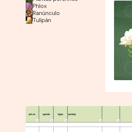
Phlox
Ranúnculo
Tulipán