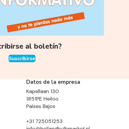
ribirse al boletín?
Suscribirse
Datos de la empresa
Kapellaan 130
1851PE Heiloo
Países Bajos
+31 725051253
info@hollandbulbmarket.nl