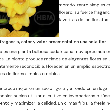
morado, tanto simples co
florero, su fuerte fraganc
favoritas de los florista
 fragancia, color y valor ornamental en una sola flor
ia es una planta bulbosa sudafricana muy apreciada en
s. La planta produce racimos de elegantes flores en 
atamente reconocible. Florecen en un amplio espectro
res de flores simples o dobles.
ia crece mejor en un suelo ligero y aireado en un luga
onales suelen utilizar el cultivo en invernaderos o tú
ento y maximizar la calidad. En climas fríos, la fresia 