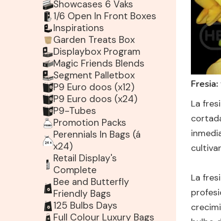
Showcases 6 Vaks
1/6 Open In Front Boxes
Inspirations
Garden Treats Box
Displaybox Program
Magic Friends Blends
Segment Palletbox
Fresia:
P9 Euro doos (x12)
P9 Euro doos (x24)
La fres
P9-Tubes
cortada
Promotion Packs
inmedi
Perennials In Bags (á
x24)
cultiva
Retail Display's
Complete
La fres
Bee and Butterfly
profesi
Friendly Bags
125 Bulbs Days
crecimi
Full Colour Luxury Bags