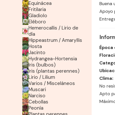
Equinácea
Buena 
Fritilaria
Apoyo p
Gladiolo
Entreg
Eléboro
Hemerocallis / Lirio de
día
Infor
Hippeastrum / Amaryllis
Hosta
Época 
Jacinto
Floraci
Hydrangea-Hortensia
Catego
Iris (bulbos)
Ubicac
Iris (plantas perennes)
Lirio / Lilium
Clima:
Varios / Misceláneos
No resi
Muscari
Apto p
Narciso
Máximo
Cebollas
Peonía
Plantas perennes