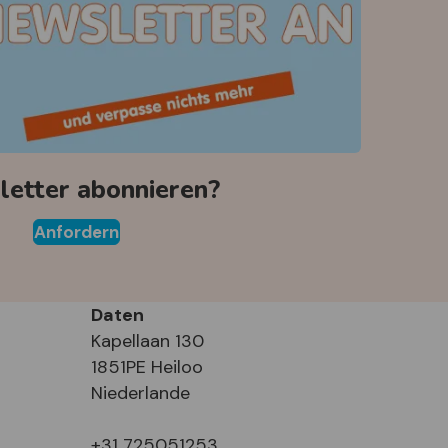
etter abonnieren?
Anfordern
Daten
Kapellaan 130
1851PE Heiloo
Niederlande
+31 725051253