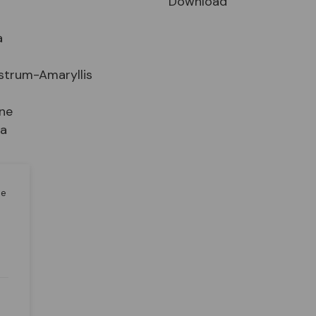
Download
a
strum-Amaryllis
ne
ia
n
le