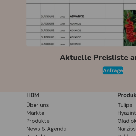
Aktuelle Preisliste 
Anfrage
HBM
Produ
Über uns
Tulipa
Märkte
Hyazin
Produkte
Gladiol
News & Agenda
Narzis