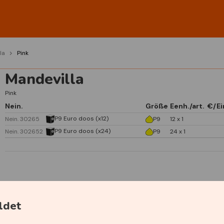
la
Pink
Mandevilla
Pink
Nein.
Größe
Eenh./art.
€/Ei
P9 Euro doos (x12)
Nein. 30265
P9
12 x 1
P9 Euro doos (x24)
Nein. 302652
P9
24 x 1
Spezifikationen
ldet