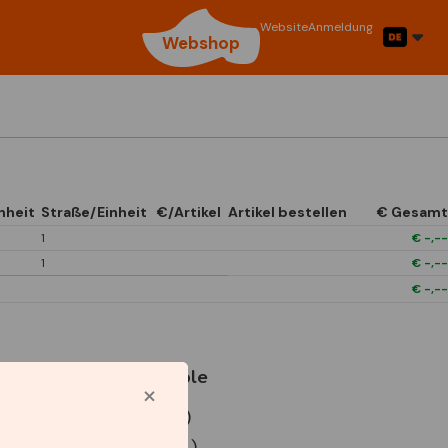
Website
Anmeldung
Webshop
nheit
Straße/Einheit
€/Artikel
Artikel bestellen
€ Gesamt
1
€
-,--
1
€
-,--
€
-,--
Verwendete Symbole
P9 Euro doos (x12)
P9 Euro doos (x24)