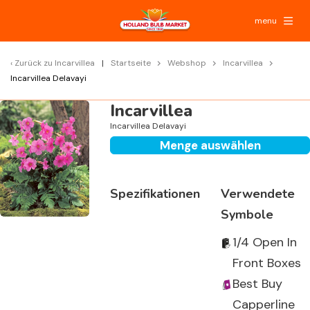
menu
Zurück zu
Incarvillea
Startseite
Webshop
Incarvillea
Incarvillea Delavayi
Incarvillea
Incarvillea Delavayi
Menge auswählen
Spezifikationen
Verwendete
Symbole
1/4 Open In
Front Boxes
Best Buy
Capperline