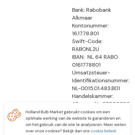
Bank: Rabobank
Alkmaar
Kontonummer:
16.17.78.801
Swift-Code:
RABONL2U
IBAN: NL 64 RABO
0161778801
Umsatzsteuer-
Identifikationsnummer:
NL-0015.01.483.B01
Handelskammer:
Alkmaar, Nr. 37000830
E0194 - EBO 505
Holland Bulb Market gebruikt cookies om een
optimale werking van de website te garanderen en
om het gebruik van de site te analyseren. Meer weten
over onze cookies? Bekijk dan ons
cookie beleid
.