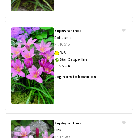
Zephyranthes
Robustus
Nr. 10515
5/6
Star Capperline
25 x 10
Login om te bestellen
Zephyranthes
Pink
Nr. 17430