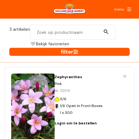
menu
3
artikelen
Bekijk favorieten
filter
Zephyranthes
Pink
Nr. 5205
5/6
1/6 Open In Front Boxes
1 x 300
Login om te bestellen