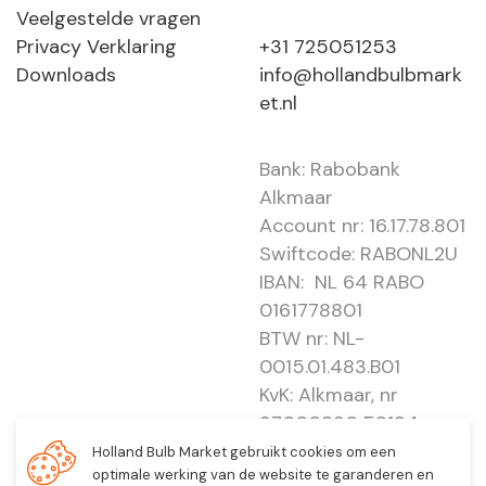
Veelgestelde vragen
Privacy Verklaring
+31 725051253
Downloads
info@hollandbulbmark
et.nl
Bank: Rabobank
Alkmaar
Account nr: 16.17.78.801
Swiftcode: RABONL2U
IBAN: NL 64 RABO
0161778801
BTW nr: NL-
0015.01.483.B01
KvK: Alkmaar, nr
37000830 E0194 -
EBO 505
Holland Bulb Market gebruikt cookies om een
optimale werking van de website te garanderen en