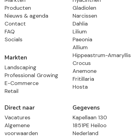
Markten
Hyacinthen
Producten
Gladiolen
Nieuws & agenda
Narcissen
Contact
Dahlia
FAQ
Lilium
Socials
Paeonia
Allium
Hippeastrum-Amaryllis
Markten
Crocus
Landscaping
Anemone
Professional Growing
Fritillaria
E-Commerce
Hosta
Retail
Direct naar
Gegevens
Vacatures
Kapellaan 130
Algemene
1851PE Heiloo
voorwaarden
Nederland