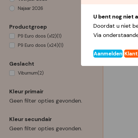
Najaar 2026
U bent nog niet
Doordat u niet b
Productgroep
Via onderstaande
P9 Euro doos (x12)
(1)
P9 Euro doos (x24)
(1)
Aanmelden
Klan
Geslacht
Viburnum
(2)
Kleur primair
Geen filter opties gevonden.
Kleur secundair
Geen filter opties gevonden.