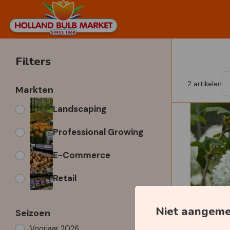
Filters
2
artikelen
Markten
Landscaping
Professional Growing
E-Commerce
Retail
Niet aangem
Seizoen
Voorjaar 2026