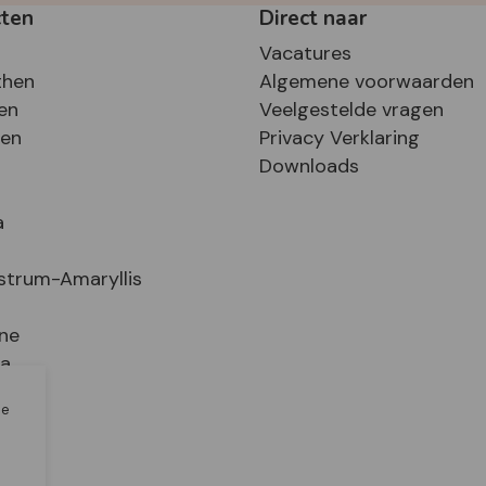
cten
Direct naar
Vacatures
then
Algemene voorwaarden
en
Veelgestelde vragen
sen
Privacy Verklaring
Downloads
a
strum-Amaryllis
ne
ia
le