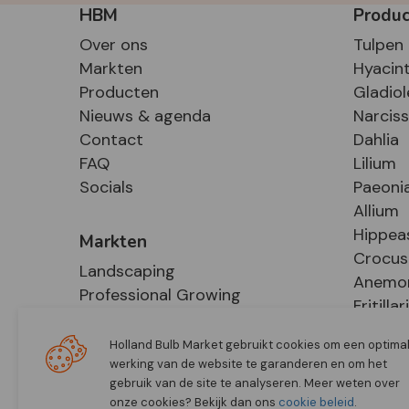
HBM
Produ
Over ons
Tulpen
Markten
Hyacin
Producten
Gladiol
Nieuws & agenda
Narcis
Contact
Dahlia
FAQ
Lilium
Socials
Paeoni
Allium
Hippea
Markten
Crocus
Landscaping
Anemo
Professional Growing
Fritillar
E-Commerce
Hosta
Retail
Holland Bulb Market gebruikt cookies om een optima
werking van de website te garanderen en om het
gebruik van de site te analyseren. Meer weten over
onze cookies? Bekijk dan ons
cookie beleid
.