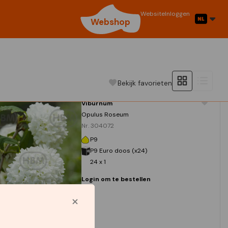
Website
Inloggen
Webshop
Bekijk favorieten
Viburnum
Opulus Roseum
Nr. 304072
P9
P9 Euro doos (x24)
24 x 1
Login om te bestellen