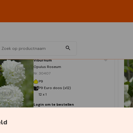
Viburnum
Opulus Roseum
Nr. 30407
P9
P9 Euro doos (x12)
12 x 1
Login om te bestellen
eld