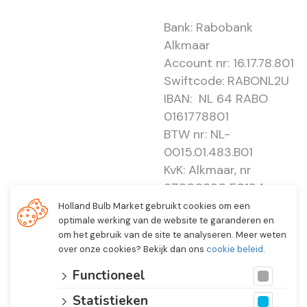
Bank: Rabobank
Alkmaar
Account nr: 16.17.78.801
Swiftcode: RABONL2U
IBAN: NL 64 RABO
0161778801
BTW nr: NL-
0015.01.483.B01
KvK: Alkmaar, nr
37000830 E0194 -
EBO 505
Holland Bulb Market gebruikt cookies om een
optimale werking van de website te garanderen en
om het gebruik van de site te analyseren. Meer weten
over onze cookies? Bekijk dan ons
cookie beleid
.
Functioneel
Statistieken