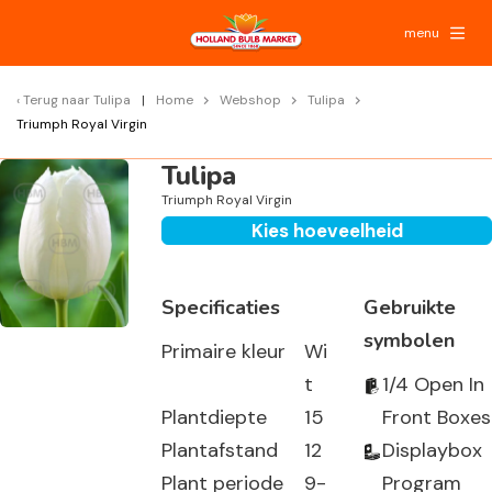
menu
Terug naar
Tulipa
Home
Webshop
Tulipa
Triumph Royal Virgin
Tulipa
Triumph Royal Virgin
Kies hoeveelheid
Specificaties
Gebruikte
symbolen
Primaire kleur
Wi
t
1/4 Open In
Plantdiepte
15
Front Boxes
Plantafstand
12
Displaybox
Plant periode
9-
Program