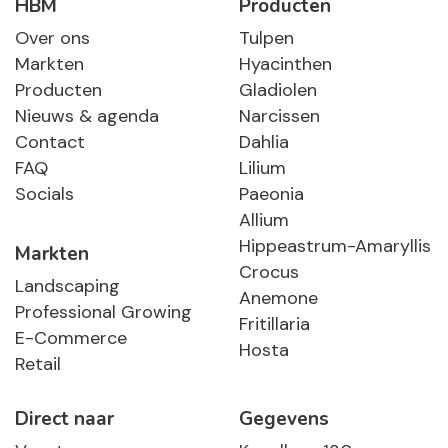
HBM
Producten
Over ons
Tulpen
Markten
Hyacinthen
Producten
Gladiolen
Nieuws & agenda
Narcissen
Contact
Dahlia
FAQ
Lilium
Socials
Paeonia
Allium
Hippeastrum-Amaryllis
Markten
Crocus
Landscaping
Anemone
Professional Growing
Fritillaria
E-Commerce
Hosta
Retail
Direct naar
Gegevens