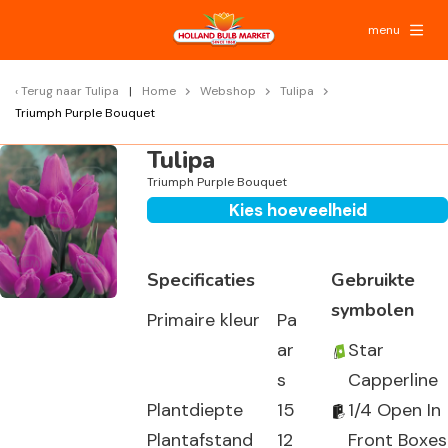
menu
Terug naar
Tulipa
Home
Webshop
Tulipa
Triumph Purple Bouquet
Tulipa
Triumph Purple Bouquet
Kies hoeveelheid
Specificaties
Gebruikte
symbolen
Primaire kleur
Pa
ar
Star
s
Capperline
Plantdiepte
15
1/4 Open In
Plantafstand
12
Front Boxes