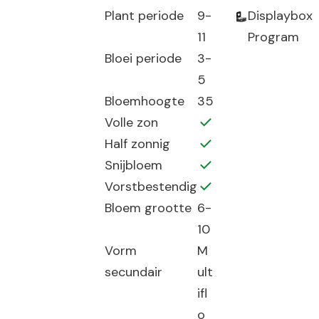
Plant periode
9-
Displaybox
11
Program
Bloei periode
3-
5
Bloemhoogte
35
Volle zon
Half zonnig
Snijbloem
Vorstbestendig
Bloem grootte
6-
10
Vorm
M
secundair
ult
ifl
o