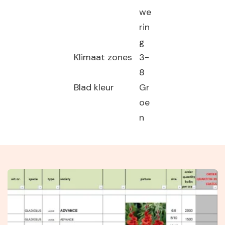
we
rin
g
Klimaat zones
3-
8
Blad kleur
Gr
oe
n