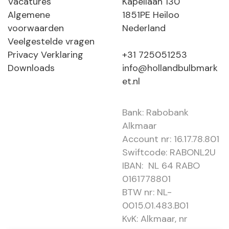
Vacatures
Kapellaan 130
Algemene
1851PE Heiloo
voorwaarden
Nederland
Veelgestelde vragen
Privacy Verklaring
+31 725051253
Downloads
info@hollandbulbmark
et.nl
Bank: Rabobank
Alkmaar
Account nr: 16.17.78.801
Swiftcode: RABONL2U
IBAN: NL 64 RABO
0161778801
BTW nr: NL-
0015.01.483.B01
KvK: Alkmaar, nr