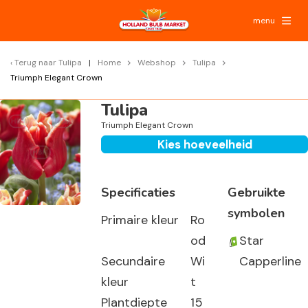
menu
Terug naar
Tulipa
Home
Webshop
Tulipa
Triumph Elegant Crown
Tulipa
Triumph Elegant Crown
Kies hoeveelheid
Specificaties
Gebruikte
symbolen
Primaire kleur
Ro
od
Star
Secundaire
Wi
Capperline
kleur
t
Plantdiepte
15