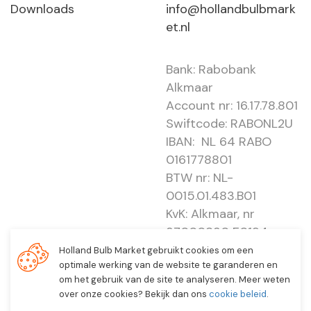
Downloads
info@hollandbulbmark
et.nl
Bank: Rabobank
Alkmaar
Account nr: 16.17.78.801
Swiftcode: RABONL2U
IBAN: NL 64 RABO
0161778801
BTW nr: NL-
0015.01.483.B01
KvK: Alkmaar, nr
37000830 E0194 -
EBO 505
Holland Bulb Market gebruikt cookies om een
optimale werking van de website te garanderen en
om het gebruik van de site te analyseren. Meer weten
over onze cookies? Bekijk dan ons
cookie beleid
.