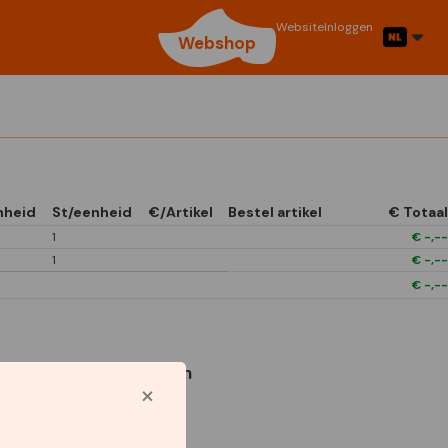
Website
Inloggen
Webshop
nheid
St/eenheid
€/Artikel
Bestel artikel
€ Totaal
1
€
-,--
1
€
-,--
€
-,--
Gebruikte symbolen
Star Capperline
1/4 Open In Front