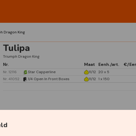
h Dragon King
Tulipa
Triumph Dragon King
Nr.
Maat
Eenh./art.
€/Ee
Nr. 12116
Star Capperline
11/12
20 x 5
Nr. 41052
1/4 Open In Front Boxes
11/12
1 x 150
Specificaties
eld
Primaire kleur
Roze
Secundaire kleur
Oranje