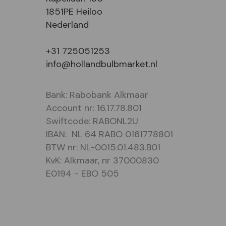
1851PE Heiloo
Nederland
+31 725051253
info@hollandbulbmarket.nl
Bank: Rabobank Alkmaar
Account nr: 16.17.78.801
Swiftcode: RABONL2U
IBAN: NL 64 RABO 0161778801
BTW nr: NL-0015.01.483.B01
KvK: Alkmaar, nr 37000830
E0194 - EBO 505