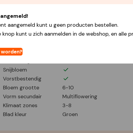
Plantdiepte
15
 aangemeld!
Plantafstand
12
ent aangemeld kunt u geen producten bestellen.
Plant periode
9-11
 knop kunt u zich aanmelden in de webshop, en alle pr
Bloei periode
3-5
Bloemhoogte
60
Volle zon
t worden?
Half zonnig
Snijbloem
Vorstbestendig
Bloem grootte
6-10
Vorm secundair
Multiflowering
Klimaat zones
3-8
Blad kleur
Groen