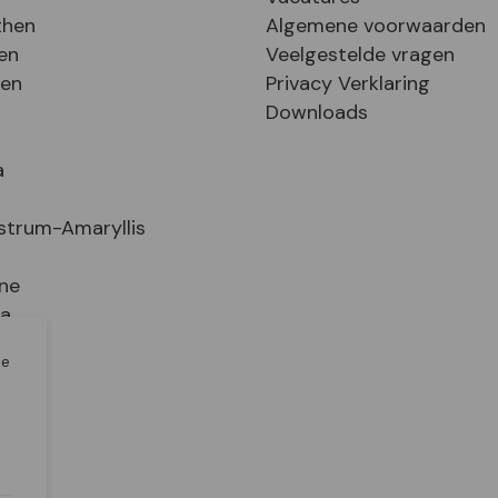
then
Algemene voorwaarden
en
Veelgestelde vragen
sen
Privacy Verklaring
Downloads
a
strum-Amaryllis
ne
ia
le