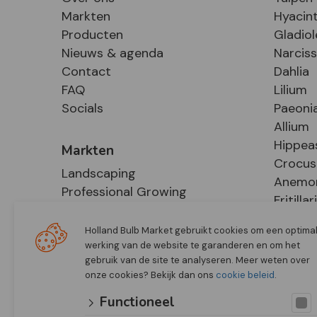
Markten
Hyacin
Producten
Gladiol
Nieuws & agenda
Narcis
Contact
Dahlia
FAQ
Lilium
Socials
Paeoni
Allium
Hippea
Markten
Crocus
Landscaping
Anemo
Professional Growing
Fritillar
E-Commerce
Hosta
Retail
Holland Bulb Market gebruikt cookies om een optima
werking van de website te garanderen en om het
gebruik van de site te analyseren. Meer weten over
onze cookies? Bekijk dan ons
cookie beleid
.
Functioneel