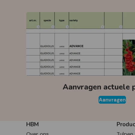
Aanvragen actuele pr
Aanvragen
HBM
Produ
Over ons
Tulpen