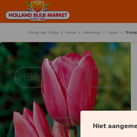
Terug naar
Tulipa
Home
Webshop
Tulipa
Triump
Niet aangem