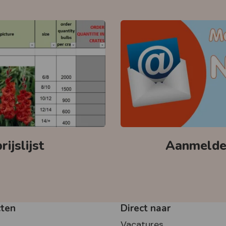
ijslijst
Aanmelden
cten
Direct naar
Vacatures