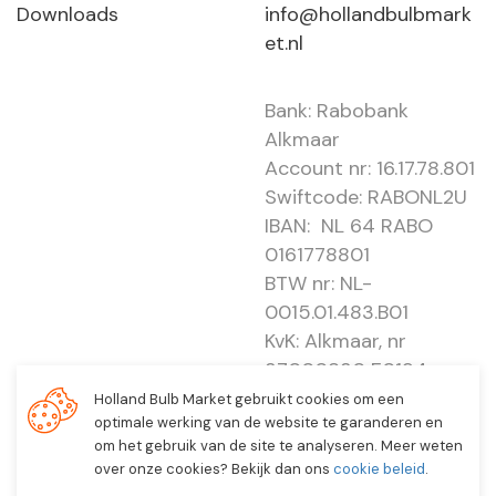
Downloads
info@hollandbulbmark
et.nl
Bank: Rabobank
Alkmaar
Account nr: 16.17.78.801
Swiftcode: RABONL2U
IBAN: NL 64 RABO
0161778801
BTW nr: NL-
0015.01.483.B01
KvK: Alkmaar, nr
37000830 E0194 -
EBO 505
Holland Bulb Market gebruikt cookies om een
optimale werking van de website te garanderen en
om het gebruik van de site te analyseren. Meer weten
over onze cookies? Bekijk dan ons
cookie beleid
.