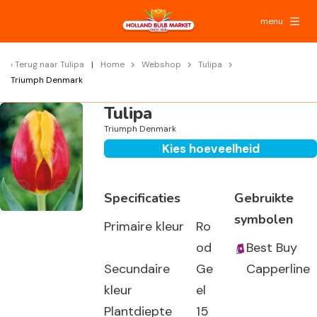
menu
Terug naar
Tulipa
Home
Webshop
Tulipa
Triumph Denmark
Tulipa
Triumph Denmark
Kies hoeveelheid
Specificaties
Gebruikte
symbolen
Primaire kleur
Ro
od
Best Buy
Secundaire
Ge
Capperline
kleur
el
Plantdiepte
15