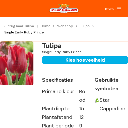
menu
Terug naar
Tulipa
Home
Webshop
Tulipa
Single Early Ruby Prince
Tulipa
Single Early Ruby Prince
Kies hoeveelheid
Specificaties
Gebruikte
symbolen
Primaire kleur
Ro
od
Star
Plantdiepte
15
Capperline
Plantafstand
12
Plant periode
9-