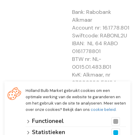
Bank: Rabobank
Alkmaar
Account nr: 16.17.78.801
Swiftcode: RABONL2U
IBAN: NL 64 RABO
0161778801
BTW nr: NL-
0015.01.483.B01
KvK: Alkmaar, nr
37000830 E0194 -
EBO 505
Holland Bulb Market gebruikt cookies om een
optimale werking van de website te garanderen en
om het gebruik van de site te analyseren. Meer weten
over onze cookies? Bekijk dan ons
cookie beleid
.
Functioneel
Statistieken