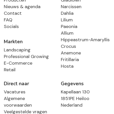
Producten
Gladiolen
Nieuws & agenda
Narcissen
Contact
Dahlia
FAQ
Lilium
Socials
Paeonia
Allium
Hippeastrum-Amaryllis
Markten
Crocus
Landscaping
Anemone
Professional Growing
Fritillaria
E-Commerce
Hosta
Retail
Direct naar
Gegevens
Vacatures
Kapellaan 130
Algemene
1851PE Heiloo
voorwaarden
Nederland
Veelgestelde vragen