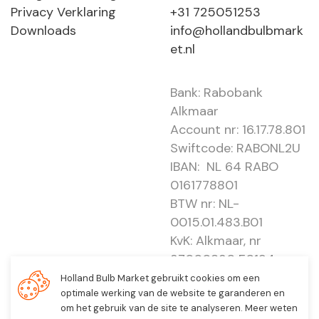
Privacy Verklaring
+31 725051253
Downloads
info@hollandbulbmark
et.nl
Bank: Rabobank
Alkmaar
Account nr: 16.17.78.801
Swiftcode: RABONL2U
IBAN: NL 64 RABO
0161778801
BTW nr: NL-
0015.01.483.B01
KvK: Alkmaar, nr
37000830 E0194 -
EBO 505
Holland Bulb Market gebruikt cookies om een
optimale werking van de website te garanderen en
om het gebruik van de site te analyseren. Meer weten