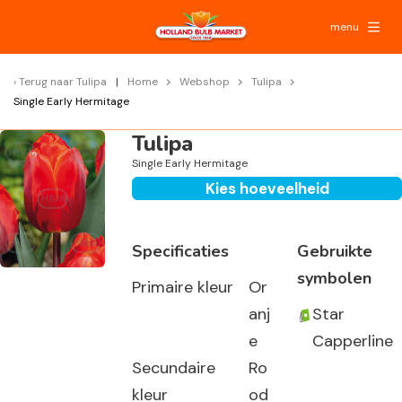
menu
Terug naar
Tulipa
Home
Webshop
Tulipa
Single Early Hermitage
Tulipa
Single Early Hermitage
Kies hoeveelheid
Specificaties
Gebruikte
symbolen
Primaire kleur
Or
anj
Star
e
Capperline
Secundaire
Ro
kleur
od