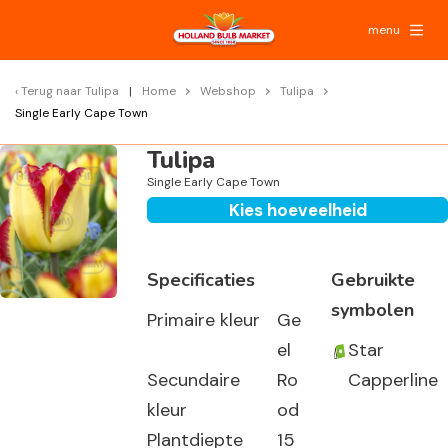
menu
Terug naar
Tulipa
Home
Webshop
Tulipa
Single Early Cape Town
Tulipa
Single Early Cape Town
Kies hoeveelheid
Specificaties
Gebruikte
symbolen
Primaire kleur
Ge
el
Star
Secundaire
Ro
Capperline
kleur
od
Plantdiepte
15