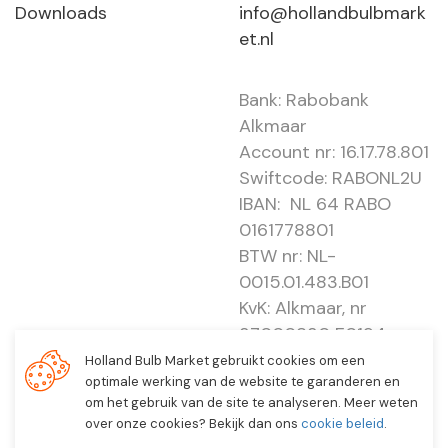
Downloads
info@hollandbulbmark
et.nl
Bank: Rabobank
Alkmaar
Account nr: 16.17.78.801
Swiftcode: RABONL2U
IBAN: NL 64 RABO
0161778801
BTW nr: NL-
0015.01.483.B01
KvK: Alkmaar, nr
37000830 E0194 -
EBO 505
Holland Bulb Market gebruikt cookies om een
optimale werking van de website te garanderen en
om het gebruik van de site te analyseren. Meer weten
over onze cookies? Bekijk dan ons
cookie beleid
.