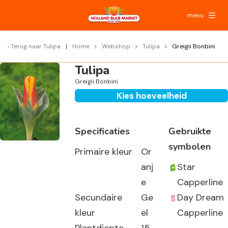
menu
Terug naar
Tulipa
Home
Webshop
Tulipa
Greigii Bonbini
Tulipa
Greigii Bonbini
Kies hoeveelheid
Specificaties
Gebruikte
symbolen
Primaire kleur
Or
anj
Star
e
Capperline
Secundaire
Ge
Day Dream
kleur
el
Capperline