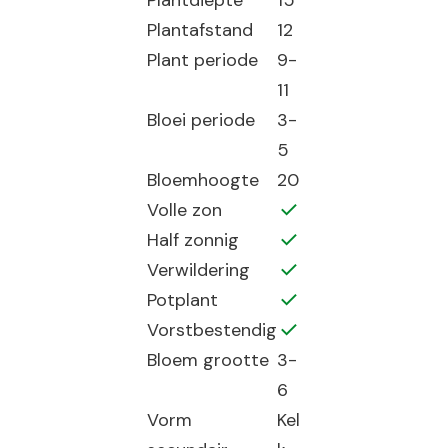
Plantdiepte
15
Plantafstand
12
Plant periode
9-
11
Bloei periode
3-
5
Bloemhoogte
20
Volle zon
Half zonnig
Verwildering
Potplant
Vorstbestendig
Bloem grootte
3-
6
Vorm
Kel