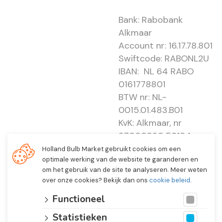
Bank: Rabobank
Alkmaar
Account nr: 16.17.78.801
Swiftcode: RABONL2U
IBAN: NL 64 RABO
0161778801
BTW nr: NL-
0015.01.483.B01
KvK: Alkmaar, nr
37000830 E0194 -
EBO 505
Holland Bulb Market gebruikt cookies om een
optimale werking van de website te garanderen en
om het gebruik van de site te analyseren. Meer weten
over onze cookies? Bekijk dan ons
cookie beleid
.
Functioneel
Statistieken