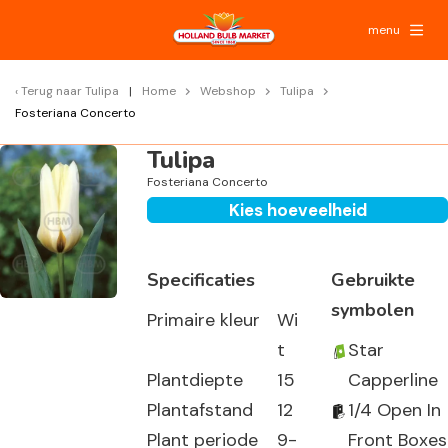
menu
Terug naar
Tulipa
Home
Webshop
Tulipa
Fosteriana Concerto
Tulipa
Fosteriana Concerto
Kies hoeveelheid
Specificaties
Gebruikte
symbolen
Primaire kleur
Wi
t
Star
Plantdiepte
15
Capperline
Plantafstand
12
1/4 Open In
Plant periode
9-
Front Boxes