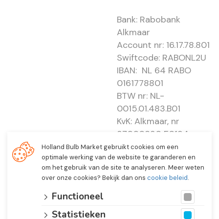
Bank: Rabobank
Alkmaar
Account nr: 16.17.78.801
Swiftcode: RABONL2U
IBAN: NL 64 RABO
0161778801
BTW nr: NL-
0015.01.483.B01
KvK: Alkmaar, nr
37000830 E0194 -
EBO 505
Holland Bulb Market gebruikt cookies om een
optimale werking van de website te garanderen en
om het gebruik van de site te analyseren. Meer weten
over onze cookies? Bekijk dan ons
cookie beleid
.
Functioneel
Statistieken