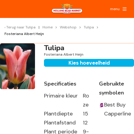
menu
Terug naar
Tulipa
Home
Webshop
Tulipa
Fosteriana Albert Heijn
Tulipa
Fosteriana Albert Heijn
Kies hoeveelheid
Specificaties
Gebruikte
symbolen
Primaire kleur
Ro
ze
Best Buy
Plantdiepte
15
Capperline
Plantafstand
12
Plant periode
9-