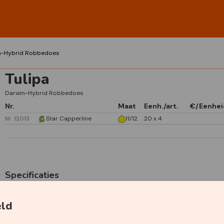
n-Hybrid Robbedoes
Tulipa
Darwin-Hybrid Robbedoes
Nr.
Maat
Eenh./art.
€/Eenhei
Nr. 12013
Star Capperline
11/12
20 x 4
Specificaties
Primaire kleur
Rood
eld
Plantdiepte
15