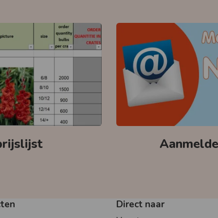
ijslijst
Aanmelden
cten
Direct naar