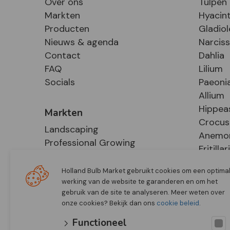
Over ons
Tulpen
Markten
Hyacin
Producten
Gladiol
Nieuws & agenda
Narcis
Contact
Dahlia
FAQ
Lilium
Socials
Paeoni
Allium
Hippea
Markten
Crocus
Landscaping
Anemo
Professional Growing
Fritillar
E-Commerce
Hosta
Retail
Holland Bulb Market gebruikt cookies om een optima
werking van de website te garanderen en om het
gebruik van de site te analyseren. Meer weten over
onze cookies? Bekijk dan ons
cookie beleid
.
Functioneel