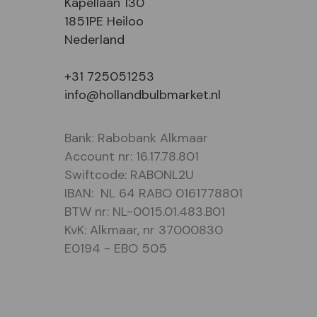
Kapellaan 130
1851PE Heiloo
Nederland
+31 725051253
info@hollandbulbmarket.nl
Bank: Rabobank Alkmaar
Account nr: 16.17.78.801
Swiftcode: RABONL2U
IBAN: NL 64 RABO 0161778801
BTW nr: NL-0015.01.483.B01
KvK: Alkmaar, nr 37000830
E0194 - EBO 505