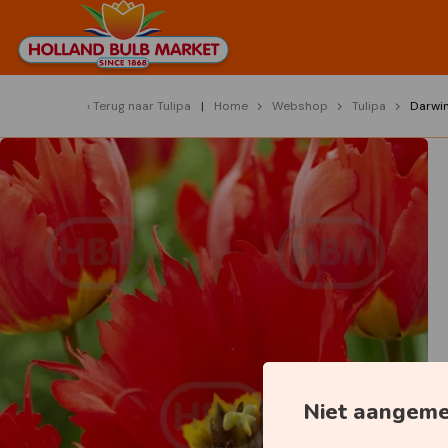
Terug naar
Tulipa
Home
Webshop
Tulipa
Darwi
Niet aangem