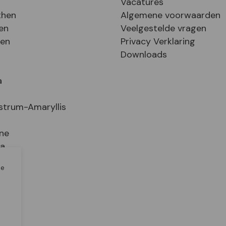
Vacatures
then
Algemene voorwaarden
en
Veelgestelde vragen
sen
Privacy Verklaring
Downloads
a
strum-Amaryllis
ne
ia
le