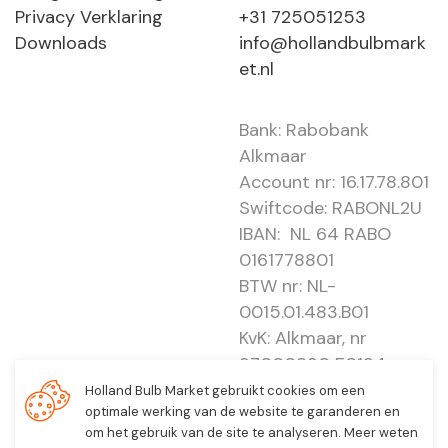
Privacy Verklaring
+31 725051253
Downloads
info@hollandbulbmark
et.nl
Bank: Rabobank
Alkmaar
Account nr: 16.17.78.801
Swiftcode: RABONL2U
IBAN: NL 64 RABO
0161778801
BTW nr: NL-
0015.01.483.B01
KvK: Alkmaar, nr
37000830 E0194 -
EBO 505
Holland Bulb Market gebruikt cookies om een
optimale werking van de website te garanderen en
om het gebruik van de site te analyseren. Meer weten