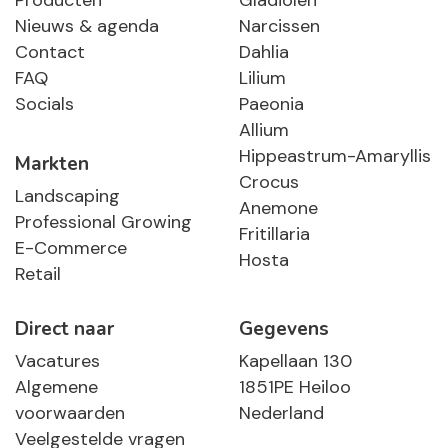
Producten
Gladiolen
Nieuws & agenda
Narcissen
Contact
Dahlia
FAQ
Lilium
Socials
Paeonia
Allium
Hippeastrum-Amaryllis
Markten
Crocus
Landscaping
Anemone
Professional Growing
Fritillaria
E-Commerce
Hosta
Retail
Direct naar
Gegevens
Vacatures
Kapellaan 130
Algemene
1851PE Heiloo
voorwaarden
Nederland
Veelgestelde vragen