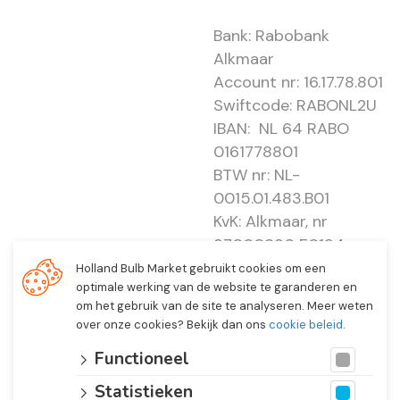
Bank: Rabobank
Alkmaar
Account nr: 16.17.78.801
Swiftcode: RABONL2U
IBAN: NL 64 RABO
0161778801
BTW nr: NL-
0015.01.483.B01
KvK: Alkmaar, nr
37000830 E0194 -
EBO 505
Holland Bulb Market gebruikt cookies om een
optimale werking van de website te garanderen en
om het gebruik van de site te analyseren. Meer weten
over onze cookies? Bekijk dan ons
cookie beleid
.
Functioneel
Statistieken