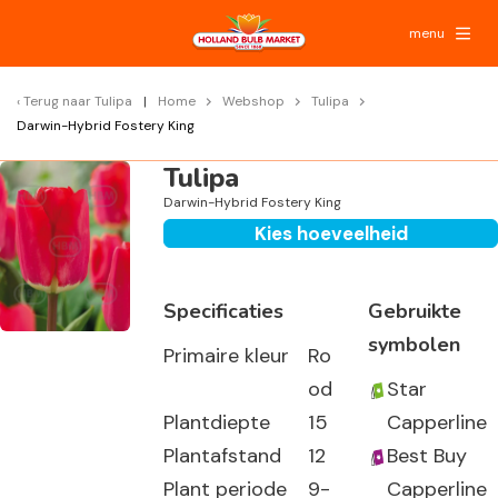
menu
Terug naar
Tulipa
Home
Webshop
Tulipa
Darwin-Hybrid Fostery King
Tulipa
Darwin-Hybrid Fostery King
Kies hoeveelheid
Specificaties
Gebruikte
symbolen
Primaire kleur
Ro
od
Star
Plantdiepte
15
Capperline
Plantafstand
12
Best Buy
Plant periode
9-
Capperline