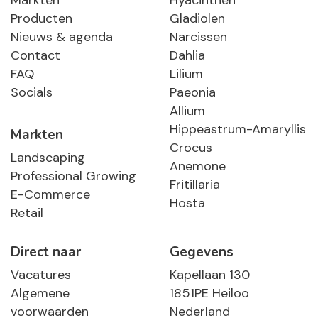
Markten
Hyacinthen
Producten
Gladiolen
Nieuws & agenda
Narcissen
Contact
Dahlia
FAQ
Lilium
Socials
Paeonia
Allium
Hippeastrum-Amaryllis
Markten
Crocus
Landscaping
Anemone
Professional Growing
Fritillaria
E-Commerce
Hosta
Retail
Direct naar
Gegevens
Vacatures
Kapellaan 130
Algemene
1851PE Heiloo
voorwaarden
Nederland