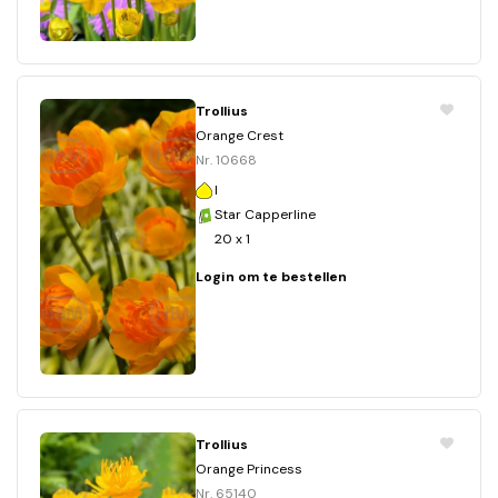
Trollius
Orange Crest
Nr. 10668
I
Star Capperline
20 x 1
Login om te bestellen
Trollius
Orange Princess
Nr. 65140