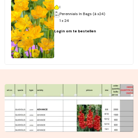
I
Perennials In Bags (á x24)
1 x 24
Login om te bestellen