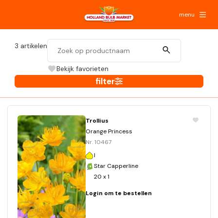
menu
3
artikelen
Bekijk favorieten
filter
Trollius
Orange Princess
Nr. 10467
I
Star Capperline
20 x 1
Login om te bestellen