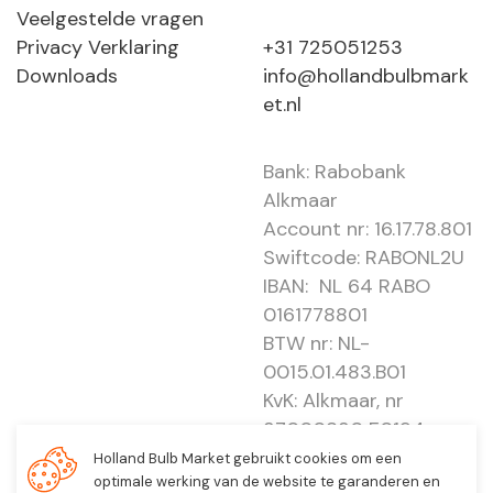
Veelgestelde vragen
Privacy Verklaring
+31 725051253
Downloads
info@hollandbulbmark
et.nl
Bank: Rabobank
Alkmaar
Account nr: 16.17.78.801
Swiftcode: RABONL2U
IBAN: NL 64 RABO
0161778801
BTW nr: NL-
0015.01.483.B01
KvK: Alkmaar, nr
37000830 E0194 -
EBO 505
Holland Bulb Market gebruikt cookies om een
optimale werking van de website te garanderen en