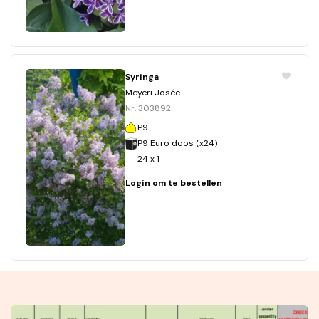
Syringa
Meyeri Josée
Nr. 303892
P9
P9 Euro doos (x24)
24 x 1
Login om te bestellen