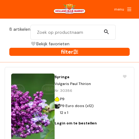
menu
8
artikelen
Bekijk favorieten
filter
Syringa
Vulgaris Paul Thirion
Nr. 30386
P9
P9 Euro doos (x12)
12 x 1
Login om te bestellen