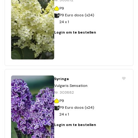
Nr. 303872
P9
P9 Euro doos (x24)
24 x 1
Login om te bestellen
Syringa
Vulgaris Sensation
Nr. 303882
P9
P9 Euro doos (x24)
24 x 1
Login om te bestellen