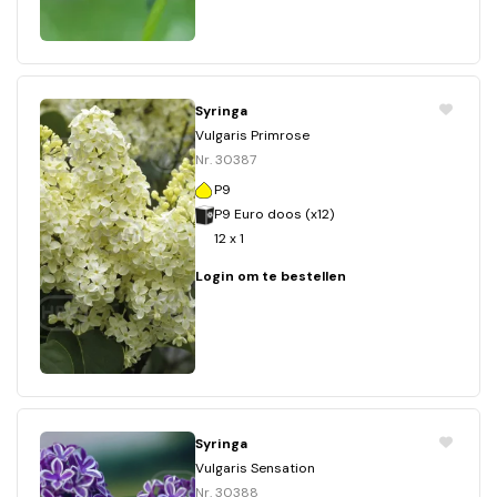
Syringa
Vulgaris Primrose
Nr. 30387
P9
P9 Euro doos (x12)
12 x 1
Login om te bestellen
Syringa
Vulgaris Sensation
Nr. 30388