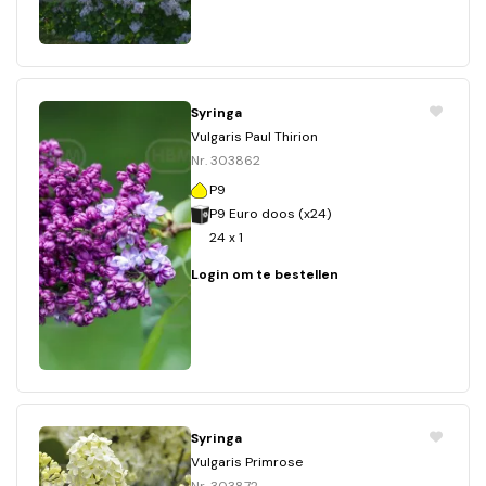
Syringa
Vulgaris Paul Thirion
Nr. 303862
P9
P9 Euro doos (x24)
24 x 1
Login om te bestellen
Syringa
Vulgaris Primrose