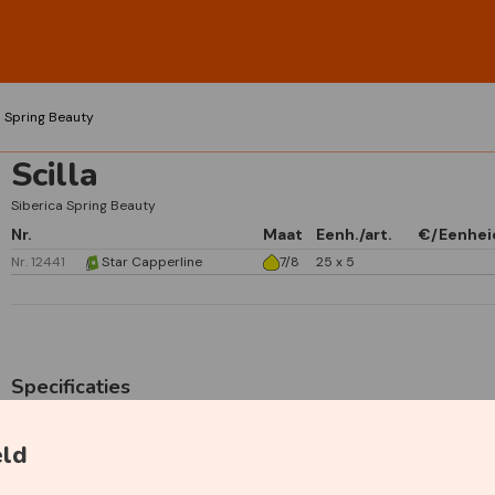
a Spring Beauty
Scilla
Siberica Spring Beauty
Nr.
Maat
Eenh./art.
€/Eenhei
Nr. 12441
Star Capperline
7/8
25 x 5
Specificaties
Primaire kleur
Blauw
eld
Plantdiepte
5