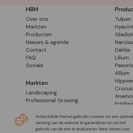
HBM
Produ
Over ons
Tulpen
Markten
Hyacin
Producten
Gladiol
Nieuws & agenda
Narcis
Contact
Dahlia
FAQ
Lilium
Socials
Paeoni
Allium
Hippea
Markten
Crocus
Landscaping
Anemo
Professional Growing
Fritillar
E-Commerce
Hosta
Retail
Holland Bulb Market gebruikt cookies om een optima
werking van de website te garanderen en om het
gebruik van de site te analyseren. Meer weten over