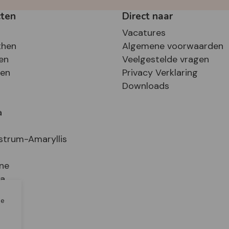
cten
Direct naar
Vacatures
then
Algemene voorwaarden
en
Veelgestelde vragen
sen
Privacy Verklaring
Downloads
a
strum-Amaryllis
ne
ia
le