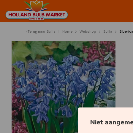
Terug naar
Scilla
Home
Webshop
Scilla
Siberic
Niet aangem