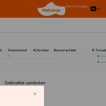
Website
Inloggen
Webshop
d
St/eenheid
€/Artikel
Bestel artikel
€ Totaal
1
€
-,--
€
-,--
Gebruikte symbolen
Star Capperline