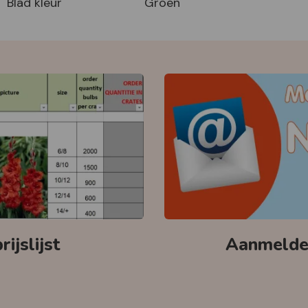
Blad kleur
Groen
ijslijst
Aanmelden