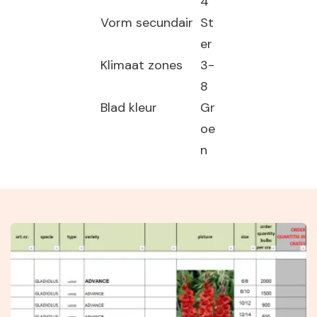
4
Vorm secundair
St
er
Klimaat zones
3-
8
Blad kleur
Gr
oe
n