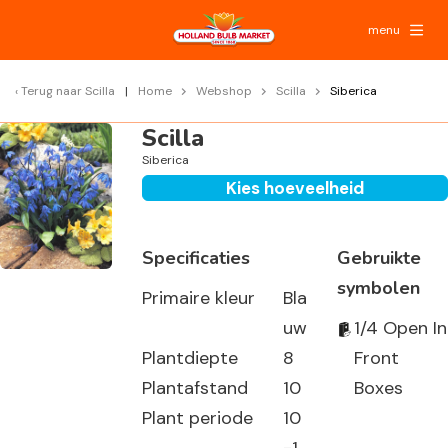
menu
Terug naar
Scilla
Home
Webshop
Scilla
Siberica
Scilla
Siberica
Kies hoeveelheid
Specificaties
Gebruikte
symbolen
Primaire kleur
Bla
uw
1/4 Open In
Plantdiepte
8
Front
Plantafstand
10
Boxes
Plant periode
10