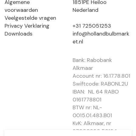
Algemene
1851PE Heiloo
voorwaarden
Nederland
Veelgestelde vragen
Privacy Verklaring
+31 725051253
Downloads
info@hollandbulbmark
et.nl
Bank: Rabobank
Alkmaar
Account nr: 16.17.78.801
Swiftcode: RABONL2U
IBAN: NL 64 RABO
0161778801
BTW nr: NL-
0015.01.483.B01
KvK: Alkmaar, nr
37000830 E0194 -