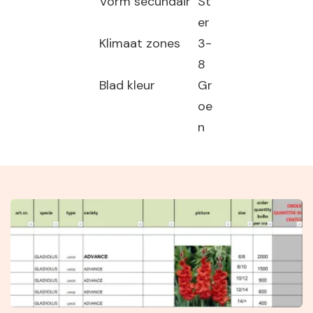
Vorm secundair
St
er
Klimaat zones
3-
8
Blad kleur
Gr
oe
n