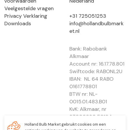
voorwaarden
Nederland
Veelgestelde vragen
Privacy Verklaring
+31 725051253
Downloads
info@hollandbulbmark
et.nl
Bank: Rabobank
Alkmaar
Account nr: 16.17.78.801
Swiftcode: RABONL2U
IBAN: NL 64 RABO
0161778801
BTW nr: NL-
0015.01.483.B01
KvK: Alkmaar, nr
37000830 E0194 -
EBO 505
Holland Bulb Market gebruikt cookies om een