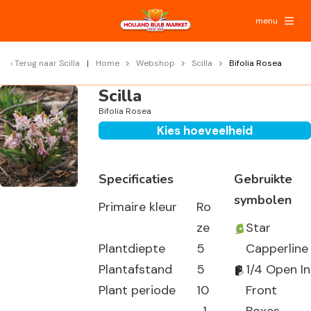
menu
Terug naar
Scilla
Home
Webshop
Scilla
Bifolia Rosea
Scilla
Bifolia Rosea
Kies hoeveelheid
Specificaties
Gebruikte
symbolen
Primaire kleur
Ro
ze
Star
Plantdiepte
5
Capperline
Plantafstand
5
1/4 Open In
Plant periode
10
Front