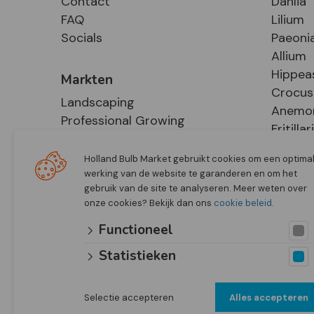
Contact
Dahlia
FAQ
Lilium
Socials
Paeoni
Allium
Hippea
Markten
Crocus
Landscaping
Anemo
Professional Growing
Fritillar
E-Commerce
Hosta
Retail
Holland Bulb Market gebruikt cookies om een optima
werking van de website te garanderen en om het
gebruik van de site te analyseren. Meer weten over
onze cookies? Bekijk dan ons
cookie beleid
.
Functioneel
Statistieken
Selectie accepteren
Alles accepteren