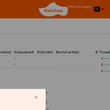
Website
Inloggen
Webshop
enheid
St/eenheid
€/Artikel
Bestel artikel
€ Totaal
1
€
-,--
1
€
-,--
€
-,--
Gebruikte symbolen
P9 Euro doos (x12)
P9 Euro doos (x24)