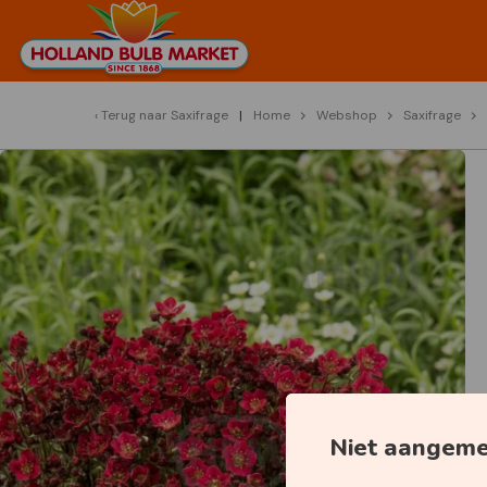
Terug naar
Saxifrage
Home
Webshop
Saxifrage
Niet aangem