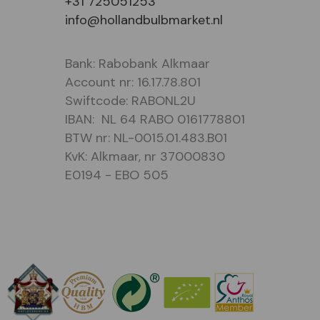
+31 725051253
info@hollandbulbmarket.nl
Bank: Rabobank Alkmaar
Account nr: 16.17.78.801
Swiftcode: RABONL2U
IBAN: NL 64 RABO 0161778801
BTW nr: NL-0015.01.483.B01
KvK: Alkmaar, nr 37000830
E0194 - EBO 505