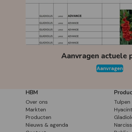
Aanvragen actuele pr
Aanvragen
HBM
Produ
Over ons
Tulpen
Markten
Hyacin
Producten
Gladiol
Nieuws & agenda
Narcis