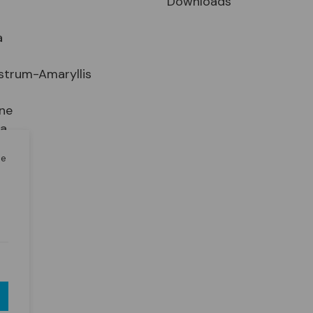
Downloads
a
strum-Amaryllis
ne
ia
le