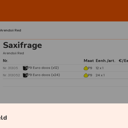
Arendsii Red
Saxifrage
Arendsii Red
Nr.
Maat
Eenh./art.
€/E
P9 Euro doos (x12)
Nr. 31305
P9
12 x 1
P9 Euro doos (x24)
Nr. 313052
P9
24 x 1
Specificaties
eld