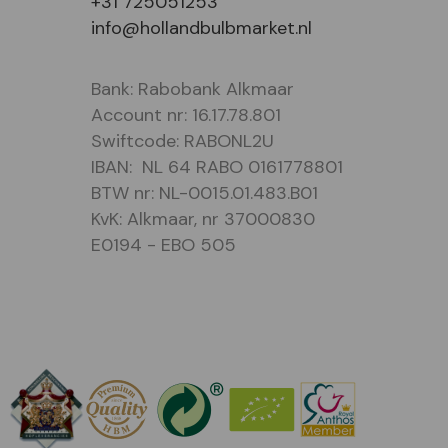
+31 725051253
info@hollandbulbmarket.nl
Bank: Rabobank Alkmaar
Account nr: 16.17.78.801
Swiftcode: RABONL2U
IBAN: NL 64 RABO 0161778801
BTW nr: NL-0015.01.483.B01
KvK: Alkmaar, nr 37000830
E0194 - EBO 505