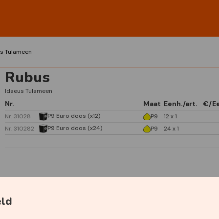
us Tulameen
Rubus
Idaeus Tulameen
Nr.
Maat
Eenh./art.
€/E
P9 Euro doos (x12)
Nr. 31028
P9
12 x 1
P9 Euro doos (x24)
Nr. 310282
P9
24 x 1
Specificaties
eld