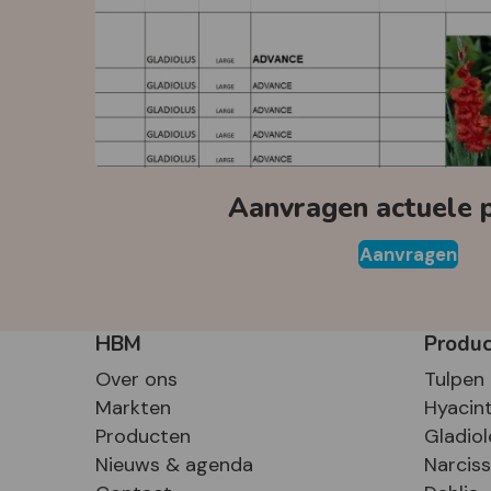
Aanvragen actuele pr
Aanvragen
HBM
Produ
Over ons
Tulpen
Markten
Hyacin
Producten
Gladiol
Nieuws & agenda
Narcis