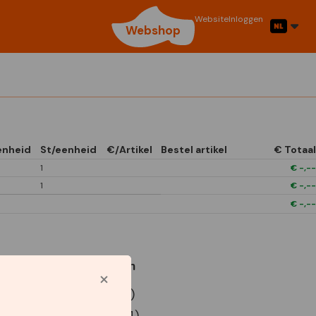
Website
Inloggen
Webshop
enheid
St/eenheid
€/Artikel
Bestel artikel
€ Totaal
1
€
-,--
1
€
-,--
€
-,--
Gebruikte symbolen
P9 Euro doos (x12)
P9 Euro doos (x24)