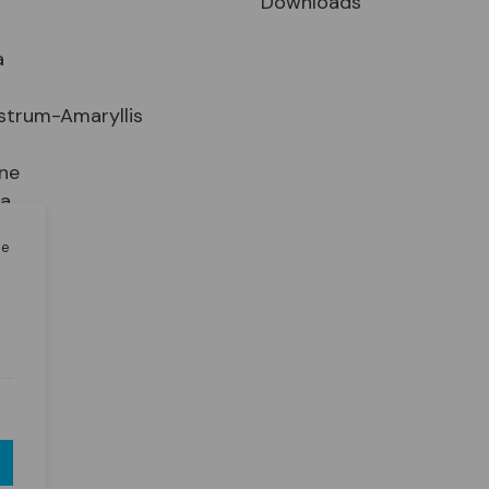
Downloads
a
strum-Amaryllis
ne
ia
le