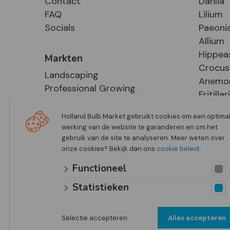
Contact
Dahlia
FAQ
Lilium
Socials
Paeoni
Allium
Hippea
Markten
Crocus
Landscaping
Anemo
Professional Growing
Fritillar
E-Commerce
Hosta
Retail
Holland Bulb Market gebruikt cookies om een optima
werking van de website te garanderen en om het
gebruik van de site te analyseren. Meer weten over
onze cookies? Bekijk dan ons
cookie beleid
.
Functioneel
Statistieken
Selectie accepteren
Alles accepteren