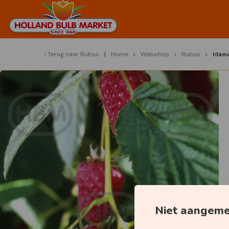
Terug naar
Rubus
Home
Webshop
Rubus
Idae
Niet aangem