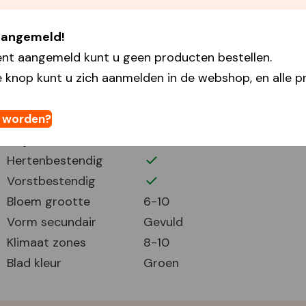
Plantafstand
5
 aangemeld!
Plant periode
3-5 9-11
ent aangemeld kunt u geen producten bestellen.
Bloei periode
5-7
 knop kunt u zich aanmelden in de webshop, en alle pr
Bloemhoogte
40
Volle zon
Half zonnig
t worden?
Snijbloem
Hertenbestendig
Vorstbestendig
Bloem grootte
6-10
Vorm secundair
Gevuld
Klimaat zones
8-10
Blad kleur
Groen