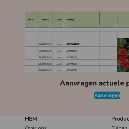
Aanvragen actuele pr
Aanvragen
HBM
Produ
Over ons
Tulpen