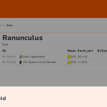
s
Red
Ranunculus
Red
Nr.
Maat
Eenh./art.
€/Ee
Nr. 12404
Star Capperline
5/6
30 x 10
Nr. 50243
1/6 Open In Front Boxes
5/6
1 x 300
Specificaties
eld
Primaire kleur
Rood
Plantdiepte
5