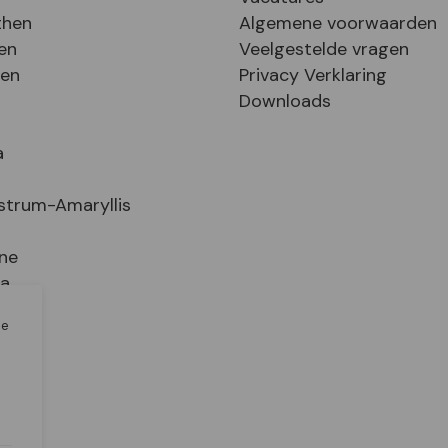
then
Algemene voorwaarden
en
Veelgestelde vragen
sen
Privacy Verklaring
Downloads
a
strum-Amaryllis
ne
ia
le