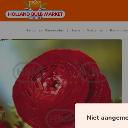
Terug naar
Ranunculus
Home
Webshop
Ranunculu
Niet aangem