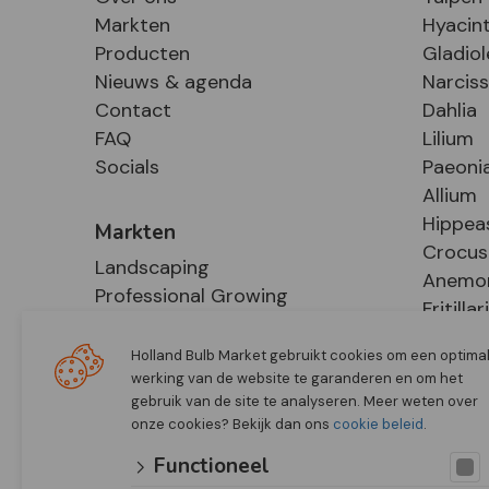
Markten
Hyacin
Producten
Gladiol
Nieuws & agenda
Narcis
Contact
Dahlia
FAQ
Lilium
Socials
Paeoni
Allium
Hippea
Markten
Crocus
Landscaping
Anemo
Professional Growing
Fritillar
E-Commerce
Hosta
Retail
Holland Bulb Market gebruikt cookies om een optima
werking van de website te garanderen en om het
gebruik van de site te analyseren. Meer weten over
onze cookies? Bekijk dan ons
cookie beleid
.
Functioneel