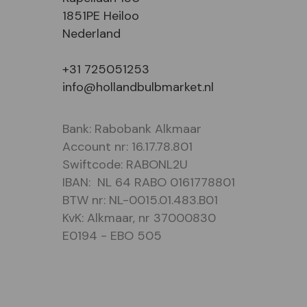
1851PE Heiloo
Nederland
+31 725051253
info@hollandbulbmarket.nl
Bank: Rabobank Alkmaar
Account nr: 16.17.78.801
Swiftcode: RABONL2U
IBAN: NL 64 RABO 0161778801
BTW nr: NL-0015.01.483.B01
KvK: Alkmaar, nr 37000830
E0194 - EBO 505