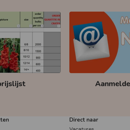
ijslijst
Aanmelden
cten
Direct naar
Vacatures