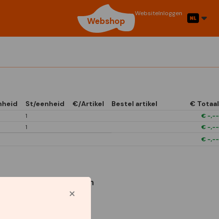
Website
Inloggen
Webshop
nheid
St/eenheid
€/Artikel
Bestel artikel
€ Totaal
1
€
-,--
1
€
-,--
€
-,--
Gebruikte symbolen
Star Capperline
1/6 Open In Front