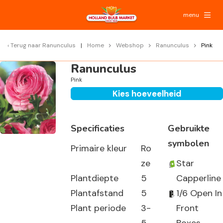
menu
Terug naar
Ranunculus
Home
Webshop
Ranunculus
Pink
Ranunculus
Pink
Kies hoeveelheid
Specificaties
Gebruikte
symbolen
Primaire kleur
Ro
ze
Star
Plantdiepte
5
Capperline
Plantafstand
5
1/6 Open In
Plant periode
3-
Front