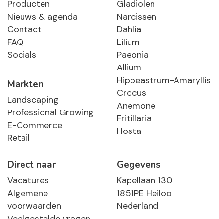
Producten
Gladiolen
Nieuws & agenda
Narcissen
Contact
Dahlia
FAQ
Lilium
Socials
Paeonia
Allium
Hippeastrum-Amaryllis
Markten
Crocus
Landscaping
Anemone
Professional Growing
Fritillaria
E-Commerce
Hosta
Retail
Direct naar
Gegevens
Vacatures
Kapellaan 130
Algemene
1851PE Heiloo
voorwaarden
Nederland
Veelgestelde vragen