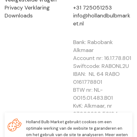
Privacy Verklaring
+31 725051253
Downloads
info@hollandbulbmark
et.nl
Bank: Rabobank
Alkmaar
Account nr: 16.17.78.801
Swiftcode: RABONL2U
IBAN: NL 64 RABO
0161778801
BTW nr: NL-
0015.01.483.B01
KvK: Alkmaar, nr
37000830 E0194 -
EBO 505
Holland Bulb Market gebruikt cookies om een
optimale werking van de website te garanderen en
om het gebruik van de site te analyseren. Meer weten