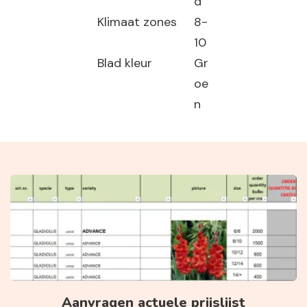
d
Klimaat zones
8-
10
Blad kleur
Gr
oe
n
Aanvragen actuele prijslijst