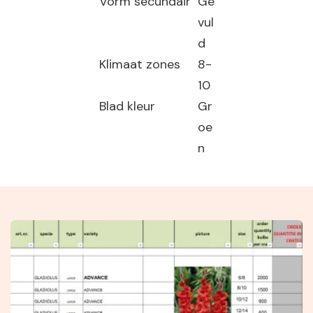
Vorm secundair
Ge
vul
d
Klimaat zones
8-
10
Blad kleur
Gr
oe
n