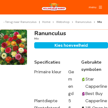
menu
Terug naar
Ranunculus
Home
Webshop
Ranunculus
Mix
Ranunculus
Mix
Kies hoeveelheid
Specificaties
Gebruikte
symbolen
Primaire kleur
Ge
m
Star
en
Capperline
gd
Best Buy
Plantdiepte
5
Capperline