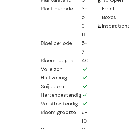
Plantafstand
5
1/6 Open In
Plant periode
3-
Front
5
Boxes
9-
Inspiration
11
Bloei periode
5-
7
Bloemhoogte
40
Volle zon
Half zonnig
Snijbloem
Hertenbestendig
Vorstbestendig
Bloem grootte
6-
10