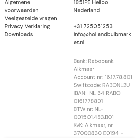
Algemene
1851PE Heiloo
voorwaarden
Nederland
Veelgestelde vragen
Privacy Verklaring
+31 725051253
Downloads
info@hollandbulbmark
et.nl
Bank: Rabobank
Alkmaar
Account nr: 16.17.78.801
Swiftcode: RABONL2U
IBAN: NL 64 RABO
0161778801
BTW nr: NL-
0015.01.483.B01
KvK: Alkmaar, nr
37000830 E0194 -