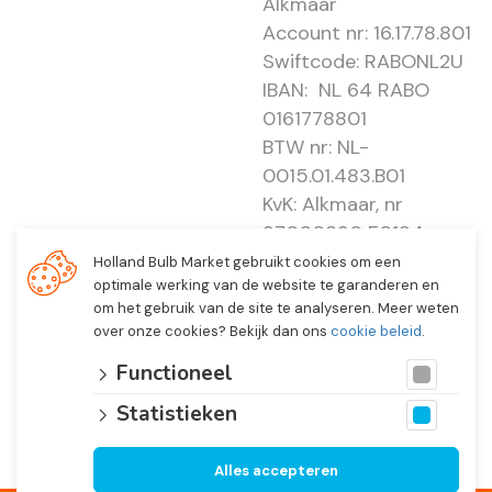
Alkmaar
Account nr: 16.17.78.801
Swiftcode: RABONL2U
IBAN: NL 64 RABO
0161778801
BTW nr: NL-
0015.01.483.B01
KvK: Alkmaar, nr
37000830 E0194 -
EBO 505
Holland Bulb Market gebruikt cookies om een
optimale werking van de website te garanderen en
om het gebruik van de site te analyseren. Meer weten
over onze cookies? Bekijk dan ons
cookie beleid
.
Functioneel
Statistieken
Alles accepteren