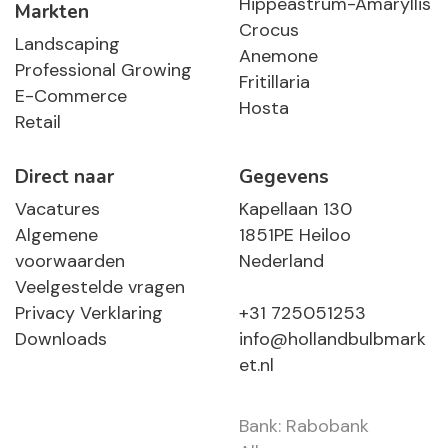
Hippeastrum-Amaryllis
Markten
Crocus
Landscaping
Anemone
Professional Growing
Fritillaria
E-Commerce
Hosta
Retail
Direct naar
Gegevens
Vacatures
Kapellaan 130
Algemene
1851PE Heiloo
voorwaarden
Nederland
Veelgestelde vragen
Privacy Verklaring
+31 725051253
Downloads
info@hollandbulbmark
et.nl
Bank: Rabobank