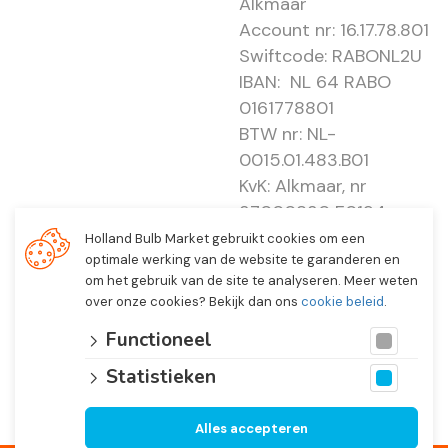
Alkmaar
Account nr: 16.17.78.801
Swiftcode: RABONL2U
IBAN: NL 64 RABO
0161778801
BTW nr: NL-
0015.01.483.B01
KvK: Alkmaar, nr
37000830 E0194 -
EBO 505
Holland Bulb Market gebruikt cookies om een
optimale werking van de website te garanderen en
om het gebruik van de site te analyseren. Meer weten
over onze cookies? Bekijk dan ons
cookie beleid
.
Functioneel
Statistieken
Alles accepteren