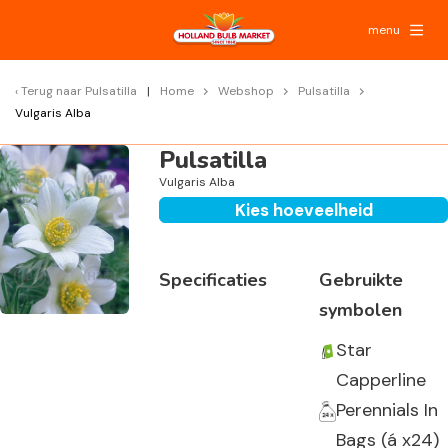
menu
Terug naar
Pulsatilla
Home
Webshop
Pulsatilla
Vulgaris Alba
Pulsatilla
Vulgaris Alba
Kies hoeveelheid
Specificaties
Gebruikte
symbolen
Star
Capperline
Perennials In
Bags (á x24)