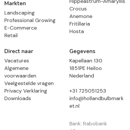
Hippeastrum-Amaryllis
Markten
Crocus
Landscaping
Anemone
Professional Growing
Fritillaria
E-Commerce
Hosta
Retail
Direct naar
Gegevens
Vacatures
Kapellaan 130
Algemene
1851PE Heiloo
voorwaarden
Nederland
Veelgestelde vragen
Privacy Verklaring
+31 725051253
Downloads
info@hollandbulbmark
et.nl
Bank: Rabobank