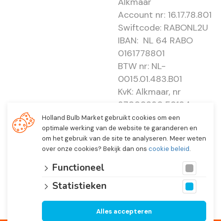
Alkmaar
Account nr: 16.17.78.801
Swiftcode: RABONL2U
IBAN: NL 64 RABO
0161778801
BTW nr: NL-
0015.01.483.B01
KvK: Alkmaar, nr
37000830 E0194 -
EBO 505
Holland Bulb Market gebruikt cookies om een
optimale werking van de website te garanderen en
om het gebruik van de site te analyseren. Meer weten
over onze cookies? Bekijk dan ons
cookie beleid
.
Functioneel
Statistieken
Alles accepteren