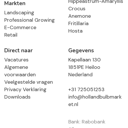
Hippeastrum-Amaryllis
Markten
Crocus
Landscaping
Anemone
Professional Growing
Fritillaria
E-Commerce
Hosta
Retail
Direct naar
Gegevens
Vacatures
Kapellaan 130
Algemene
1851PE Heiloo
voorwaarden
Nederland
Veelgestelde vragen
Privacy Verklaring
+31 725051253
Downloads
info@hollandbulbmark
et.nl
Bank: Rabobank