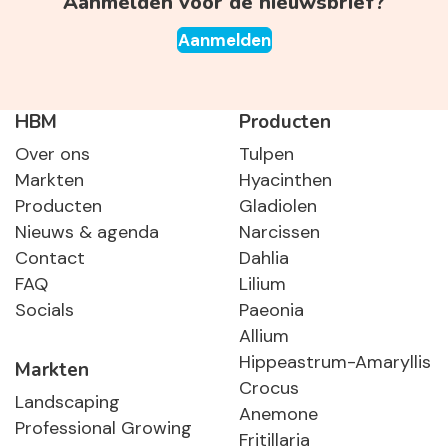
Aanmelden voor de nieuwsbrief?
Aanmelden
HBM
Producten
Over ons
Tulpen
Markten
Hyacinthen
Producten
Gladiolen
Nieuws & agenda
Narcissen
Contact
Dahlia
FAQ
Lilium
Socials
Paeonia
Allium
Hippeastrum-Amaryllis
Markten
Crocus
Landscaping
Anemone
Professional Growing
Fritillaria