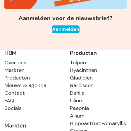
Aanmelden voor de nieuwsbrief?
Aanmelden
HBM
Producten
Over ons
Tulpen
Markten
Hyacinthen
Producten
Gladiolen
Nieuws & agenda
Narcissen
Contact
Dahlia
FAQ
Lilium
Socials
Paeonia
Allium
Hippeastrum-Amaryllis
Markten