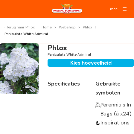
menu
Terug naar
Phlox
Home
Webshop
Phlox
Paniculata White Admiral
Phlox
Paniculata White Admiral
Kies hoeveelheid
Specificaties
Gebruikte
symbolen
Perennials In
Bags (á x24)
Inspirations