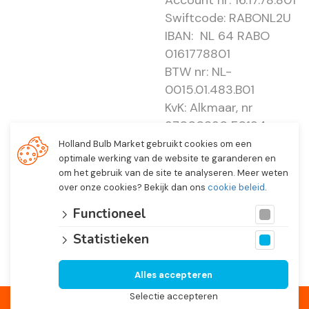
Account nr: 16.17.78.801
Swiftcode: RABONL2U
IBAN: NL 64 RABO
0161778801
BTW nr: NL-
0015.01.483.B01
KvK: Alkmaar, nr
37000830 E0194 -
EBO 505
Holland Bulb Market gebruikt cookies om een
optimale werking van de website te garanderen en
om het gebruik van de site te analyseren. Meer weten
over onze cookies? Bekijk dan ons
cookie beleid
.
Functioneel
Statistieken
Alles accepteren
© 2026 Holland Bulb Market, Heiloo Netherlands
Selectie accepteren