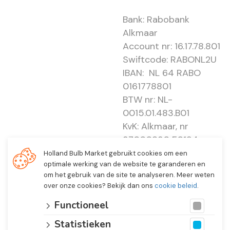
Bank: Rabobank
Alkmaar
Account nr: 16.17.78.801
Swiftcode: RABONL2U
IBAN: NL 64 RABO
0161778801
BTW nr: NL-
0015.01.483.B01
KvK: Alkmaar, nr
37000830 E0194 -
EBO 505
Holland Bulb Market gebruikt cookies om een
optimale werking van de website te garanderen en
om het gebruik van de site te analyseren. Meer weten
over onze cookies? Bekijk dan ons
cookie beleid
.
Functioneel
Statistieken