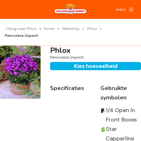
menu
Terug naar
Phlox
Home
Webshop
Phlox
Paniculata Uspech
Phlox
Paniculata Uspech
Kies hoeveelheid
Specificaties
Gebruikte
symbolen
1/4 Open In
Front Boxes
Star
Capperline