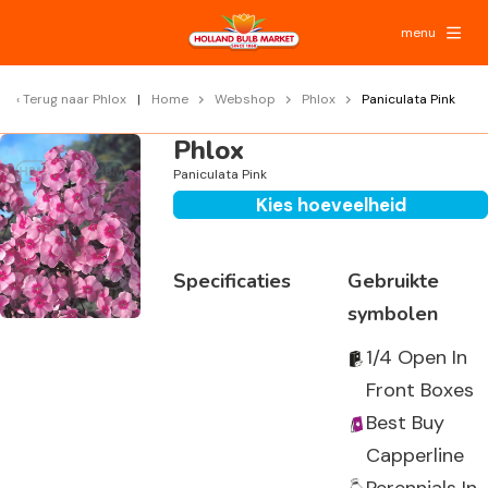
menu
Terug naar
Phlox
Home
Webshop
Phlox
Paniculata Pink
Phlox
Paniculata Pink
Kies hoeveelheid
Specificaties
Gebruikte
symbolen
1/4 Open In
Front Boxes
Best Buy
Capperline