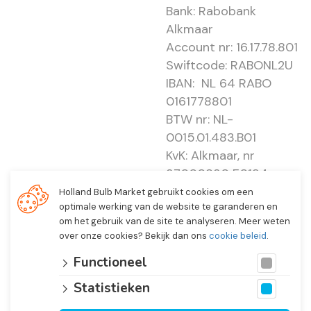
Bank: Rabobank
Alkmaar
Account nr: 16.17.78.801
Swiftcode: RABONL2U
IBAN: NL 64 RABO
0161778801
BTW nr: NL-
0015.01.483.B01
KvK: Alkmaar, nr
37000830 E0194 -
EBO 505
Holland Bulb Market gebruikt cookies om een
optimale werking van de website te garanderen en
om het gebruik van de site te analyseren. Meer weten
over onze cookies? Bekijk dan ons
cookie beleid
.
Functioneel
Statistieken