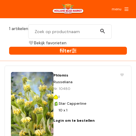
menu
1
artikelen
Bekijk favorieten
filter
Phlomis
Russeliana
Nr. 10480
I
Star Capperline
10 x 1
Login om te bestellen