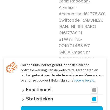
Bank: Rabobank
Alkmaar
Account nr: 16.17.78.801
Swiftcode: RABONL2U
IBAN: NL 64 RABO
0161778801
BTW nr: NL-
0015.01.483.B01
KvK: Alkmaar, nr
37000830 E0194 -
EBO 505
Holland Bulb Market gebruikt cookies om een
optimale werking van de website te garanderen en
om het gebruik van de site te analyseren. Meer weten
over onze cookies? Bekijk dan ons
cookie beleid
.
Functioneel
Statistieken