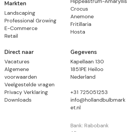
Hippeastrum-Amaryllis
Markten
Crocus
Landscaping
Anemone
Professional Growing
Fritillaria
E-Commerce
Hosta
Retail
Direct naar
Gegevens
Vacatures
Kapellaan 130
Algemene
1851PE Heiloo
voorwaarden
Nederland
Veelgestelde vragen
Privacy Verklaring
+31 725051253
Downloads
info@hollandbulbmark
et.nl
Bank: Rabobank