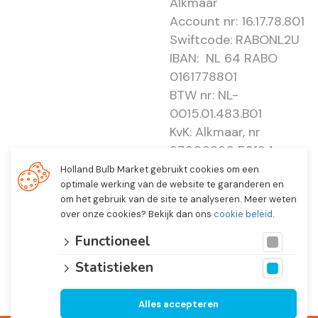
Alkmaar
Account nr: 16.17.78.801
Swiftcode: RABONL2U
IBAN: NL 64 RABO
0161778801
BTW nr: NL-
0015.01.483.B01
KvK: Alkmaar, nr
37000830 E0194 -
EBO 505
Holland Bulb Market gebruikt cookies om een
optimale werking van de website te garanderen en
om het gebruik van de site te analyseren. Meer weten
over onze cookies? Bekijk dan ons
cookie beleid
.
Functioneel
Statistieken
Alles accepteren