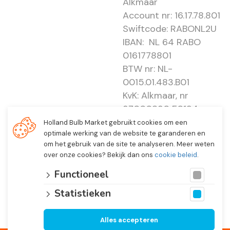
Alkmaar
Account nr: 16.17.78.801
Swiftcode: RABONL2U
IBAN: NL 64 RABO
0161778801
BTW nr: NL-
0015.01.483.B01
KvK: Alkmaar, nr
37000830 E0194 -
EBO 505
Holland Bulb Market gebruikt cookies om een
optimale werking van de website te garanderen en
om het gebruik van de site te analyseren. Meer weten
over onze cookies? Bekijk dan ons
cookie beleid
.
Functioneel
Statistieken
Alles accepteren