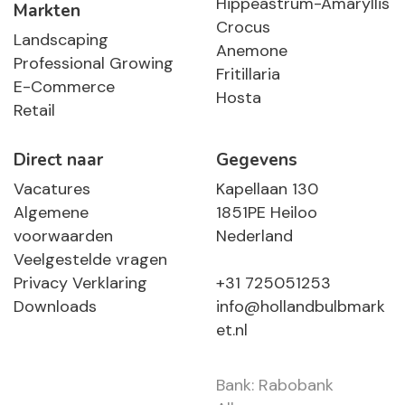
Hippeastrum-Amaryllis
Markten
Crocus
Landscaping
Anemone
Professional Growing
Fritillaria
E-Commerce
Hosta
Retail
Direct naar
Gegevens
Vacatures
Kapellaan 130
Algemene
1851PE Heiloo
voorwaarden
Nederland
Veelgestelde vragen
Privacy Verklaring
+31 725051253
Downloads
info@hollandbulbmark
et.nl
Bank: Rabobank