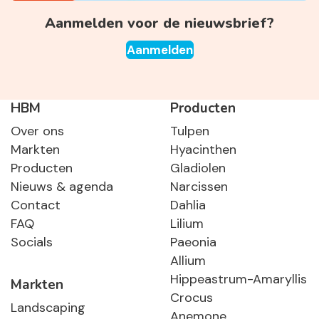
Aanmelden voor de nieuwsbrief?
Aanmelden
HBM
Producten
Over ons
Tulpen
Markten
Hyacinthen
Producten
Gladiolen
Nieuws & agenda
Narcissen
Contact
Dahlia
FAQ
Lilium
Socials
Paeonia
Allium
Hippeastrum-Amaryllis
Markten
Crocus
Landscaping
Anemone