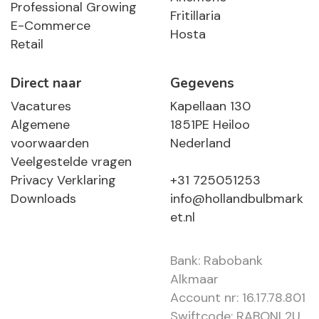
Professional Growing
Fritillaria
E-Commerce
Hosta
Retail
Direct naar
Gegevens
Vacatures
Kapellaan 130
Algemene
1851PE Heiloo
voorwaarden
Nederland
Veelgestelde vragen
Privacy Verklaring
+31 725051253
Downloads
info@hollandbulbmark
et.nl
Bank: Rabobank
Alkmaar
Account nr: 16.17.78.801
Swiftcode: RABONL2U