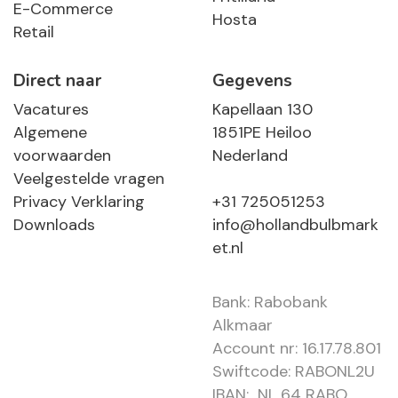
E-Commerce
Hosta
Retail
Direct naar
Gegevens
Vacatures
Kapellaan 130
Algemene
1851PE Heiloo
voorwaarden
Nederland
Veelgestelde vragen
Privacy Verklaring
+31 725051253
Downloads
info@hollandbulbmark
et.nl
Bank: Rabobank
Alkmaar
Account nr: 16.17.78.801
Swiftcode: RABONL2U
IBAN: NL 64 RABO