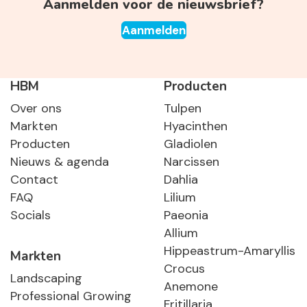
Aanmelden voor de nieuwsbrief?
Aanmelden
HBM
Producten
Over ons
Tulpen
Markten
Hyacinthen
Producten
Gladiolen
Nieuws & agenda
Narcissen
Contact
Dahlia
FAQ
Lilium
Socials
Paeonia
Allium
Hippeastrum-Amaryllis
Markten
Crocus
Landscaping
Anemone
Professional Growing
Fritillaria