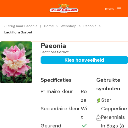
menu
Terug naar
Paeonia
Home
Webshop
Paeonia
Lactiflora Sorbet
Paeonia
Lactiflora Sorbet
Kies hoeveelheid
Specificaties
Gebruikte
symbolen
Primaire kleur
Ro
ze
Star
Secundaire kleur
Wi
Capperline
t
Perennials
Geurend
In Bags (á