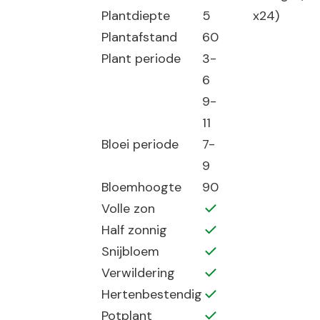
Plantdiepte
5
x24)
Plantafstand
60
Plant periode
3-
6
9-
11
Bloei periode
7-
9
Bloemhoogte
90
Volle zon
Half zonnig
Snijbloem
Verwildering
Hertenbestendig
Potplant